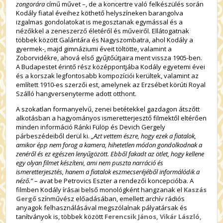
zongorára
című művet –, de a koncertre való felkészülés során
Kodály fiatal éveihez köthető helyszíneken barangolva
izgalmas gondolatokat is megosztanak egymással és a
nézőkkel a zeneszerző életéről és műveiről. Ellátogatnak
többek között Galántára és Nagyszombatra, ahol Kodály a
gyermek-, majd gimnáziumi éveit töltötte, valamint a
Zoborvidékre, ahová első gyűjtőútjaira ment vissza 1905-ben.
A Budapestet érintő rész középpontjába Kodály egyetemi évei
és a korszak legfontosabb kompozíciói kerültek, valamint az
említett 1910-es szerzői est, amelynek az Erzsébet körúti Royal
Szálló hangversenyterme adott otthont.
A szokatlan formanyelvű, zenei betétekkel gazdagon átszőtt
alkotásban a hagyományos ismeretterjesztő filmektől eltérően
minden információ Ránki Fülöp és Devich Gergely
párbeszédeiből derül ki.
„Azt vettem észre, hogy ezek a fiatalok,
amikor épp nem forog a kamera, hihetetlen módon gondolkodnak a
zenéről és ez egészen lenyűgözött. Ebből fakadt az ötlet, hogy kellene
egy olyan filmet készíteni, ami nem puszta narráció és
ismeretterjesztés, hanem a fiatalok eszmecseréjéből informálódik a
néző.”
– avat be Petrovics Eszter a rendezői koncepcióba. A
filmben Kodály írásai belső monológként hangzanak el
Kaszás
Gergő
színművész előadásában, emellett archív rádiós
anyagok felhasználásával megszólalnak pályatársak és
tanítványok is, többek között
Ferencsik János, Vikár László,