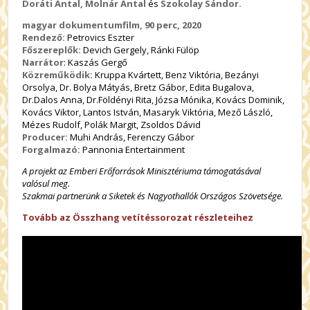
Doráti Antal, Molnár Antal
és
Szokolay Sándor.
magyar dokumentumfilm, 90 perc, 2020
Rendező:
Petrovics Eszter
Főszereplők:
Devich Gergely, Ránki Fülöp
Narrátor
: Kaszás Gergő
Közreműködik:
Kruppa Kvártett, Benz Viktória, Bezányi
Orsolya, Dr. Bolya Mátyás, Bretz Gábor, Edita Bugalova,
Dr.Dalos Anna, Dr.Földényi Rita, Józsa Mónika, Kovács Dominik,
Kovács Viktor, Lantos István, Masaryk Viktória, Mező László,
Mézes Rudolf, Polák Margit, Zsoldos Dávid
Producer:
Muhi András, Ferenczy Gábor
Forgalmazó:
Pannonia Entertainment
A projekt az Emberi Erőforrások Minisztériuma támogatásával
valósul meg.
Szakmai partnerünk a Siketek és Nagyothallók Országos Szövetsége.
Tovább az Összhang vetítéssorozat részleteihez