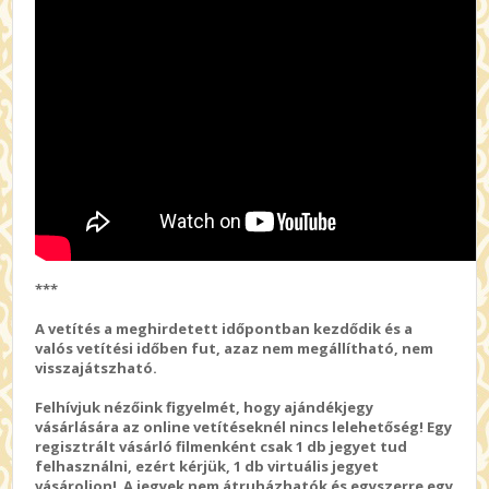
***
A vetítés a meghirdetett időpontban kezdődik és a
valós vetítési időben fut, azaz nem megállítható, nem
visszajátszható.
Felhívjuk nézőink figyelmét, hogy ajándékjegy
vásárlására az online vetítéseknél nincs lelehetőség! Egy
regisztrált vásárló filmenként csak 1 db jegyet tud
felhasználni, ezért kérjük, 1 db virtuális jegyet
vásároljon! A jegyek nem átruházhatók és egyszerre egy