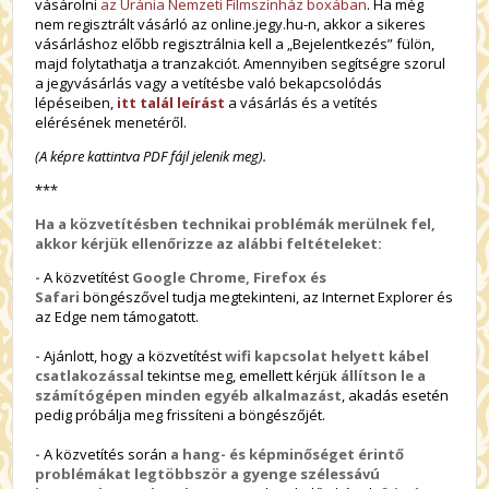
vásárolni
az Uránia Nemzeti Filmszínház boxában
. Ha még
nem regisztrált vásárló az online.jegy.hu-n, akkor a sikeres
vásárláshoz előbb regisztrálnia kell a „Bejelentkezés” fülön,
majd folytathatja a tranzakciót. Amennyiben segítségre szorul
a jegyvásárlás vagy a vetítésbe való bekapcsolódás
lépéseiben,
itt talál leírást
a vásárlás és a vetítés
elérésének menetéről.
(A képre kattintva PDF fájl jelenik meg).
***
Ha a közvetítésben technikai problémák merülnek fel,
akkor kérjük ellenőrizze az alábbi feltételeket:
-
A közvetítést
Google Chrome, Firefox és
Safari
böngészővel tudja megtekinteni, az Internet Explorer és
az Edge nem támogatott.
-
Ajánlott, hogy a közvetítést
wifi kapcsolat helyett kábel
csatlakozással
tekintse meg, emellett kérjük
állítson le a
számítógépen minden egyéb alkalmazást
, akadás esetén
pedig próbálja meg frissíteni a böngészőjét.
-
A közvetítés során
a hang- és képminőséget érintő
problémákat legtöbbször a gyenge szélessávú