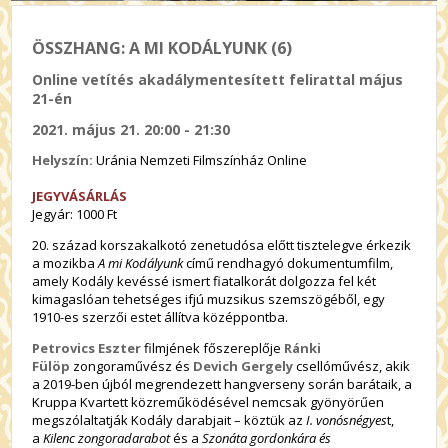
ÖSSZHANG: A MI KODÁLYUNK (6)
Online vetítés akadálymentesített felirattal május
21-én
2021. május 21. 20:00 - 21:30
Helyszín:
Uránia Nemzeti Filmszínház Online
JEGYVÁSÁRLÁS
Jegyár: 1000 Ft
20. század korszakalkotó zenetudósa előtt tisztelegve érkezik
a mozikba
A mi Kodályunk
című rendhagyó dokumentumfilm,
amely Kodály kevéssé ismert fiatalkorát dolgozza fel két
kimagaslóan tehetséges ifjú muzsikus szemszögéből, egy
1910-es szerzői estet állítva középpontba.
Petrovics Eszter
filmjének főszereplője
Ránki
Fülöp
zongoraművész és
Devich Gergely
csellóművész, akik
a 2019-ben újból megrendezett hangverseny során barátaik, a
Kruppa Kvartett közreműködésével nemcsak gyönyörűen
megszólaltatják Kodály darabjait – köztük az
I. vonósnégyes
t,
a
Kilenc zongoradarabot
és a
Szonáta gordonkára és