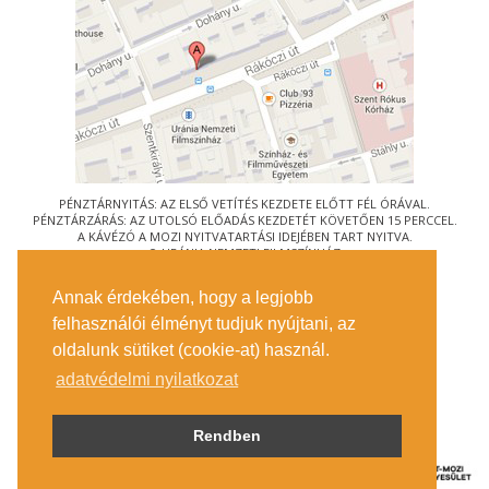
PÉNZTÁRNYITÁS: AZ ELSŐ VETÍTÉS KEZDETE ELŐTT FÉL ÓRÁVAL.
PÉNZTÁRZÁRÁS: AZ UTOLSÓ ELŐADÁS KEZDETÉT KÖVETŐEN 15 PERCCEL.
A KÁVÉZÓ A MOZI NYITVATARTÁSI IDEJÉBEN TART NYITVA.
© URÁNIA NEMZETI FILMSZÍNHÁZ
AZ
ART-MOZI EGYESÜLET
TAGMOZIJA
Annak érdekében, hogy a legjobb
1088 BUDAPEST, RÁKÓCZI ÚT 21.
felhasználói élményt tudjuk nyújtani, az
MEGKÖZELÍTÉS
oldalunk sütiket (cookie-at) használ.
JEGYINFORMÁCIÓ
ÍRJON NEKÜNK!
adatvédelmi nyilatkozat
KÖZÉRDEKŰ ADATOK
SAJTÓ
ADATVÉDELMI TÁJÉKOZTATÓ
Rendben