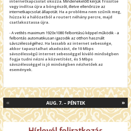
internetkapcsolat okozza
. Mindenekelőtt kérjük
frissítse
vagy indítsa újra a böngésző
t, illetve ellenőrizze az
internetkapcsolat állapotát.
Ha a probléma nem szűnik meg,
húzza ki a hálózatból a routert néhány percre, majd
csatlakoztassa újra.
- A vetítés maximum 1920x1080 felbontású képpel működik - a
felbontás automatikusan igazodik az otthon használt
sávszélességéhez.
Ha lassabb az internet sebessége,
akkor tapasztalhat akadozást, de 10 Mbps
sávszélességű internet sebességgel kiváló minőségben
fogja tudni nézni a közvetítést, és 5 Mbps
sávszélességgel is jó minőségben nézhetőek az
események.
«
»
AUG. 7. – PÉNTEK