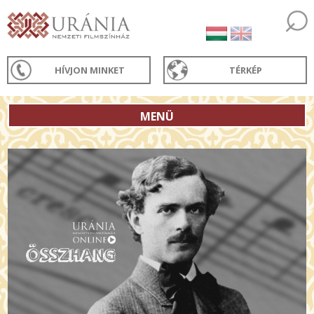
HÍVJON MINKET
TÉRKÉP
MENÜ