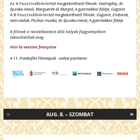
Az
A Fesztiválbérlet
tel megtekinthető filmek:
Vadregény, Az
éjszaka meséi, Marguerite és Margot, A gyermekkor földje, Gagarin
A
B Fesztiválbérlet
tel megtekinthető filmek:
Gagarin, Emberek,
nem vadak, Piszkos munka, Az éjszaka meséi, A gyermekkor földje
A filmek a rendelkezésre álló helyek függvényében
tekinthetőek meg.
Voir la version française
A 11. Frankofón Filmnapok - online partnerei:
«
»
AUG. 8. – SZOMBAT