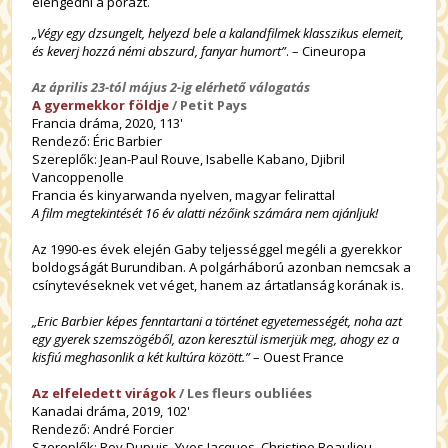
elengedni a pórázt.
„Végy egy dzsungelt, helyezd bele a kalandfilmek klasszikus elemeit,
és keverj hozzá némi abszurd, fanyar humort”
. – Cineuropa
Az április 23-tól május 2-ig elérhető válogatás
A gyermekkor földje
/ Petit Pays
Francia dráma, 2020, 113'
Rendező: Éric Barbier
Szereplők: Jean-Paul Rouve, Isabelle Kabano, Djibril
Vancoppenolle
Francia és kinyarwanda nyelven, magyar felirattal
A film megtekintését 16 év alatti nézőink számára nem ajánljuk!
Az 1990-es évek elején Gaby teljességgel megéli a gyerekkor
boldogságát Burundiban. A polgárháború azonban nemcsak a
csínytevéseknek vet véget, hanem az ártatlanság korának is.
„Eric Barbier képes fenntartani a történet egyetemességét, noha azt
egy gyerek szemszögéből, azon keresztül ismerjük meg, ahogy ez a
kisfiú meghasonlik a két kultúra között.”
– Ouest France
Az elfeledett virágok
/ Les fleurs oubliées
Kanadai dráma, 2019, 102'
Rendező: André Forcier
Szereplők: Roy Dupuis, Yves Jacques, Christine Beaulieu