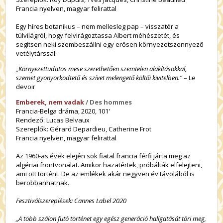
Francia nyelven, magyar felirattal
Egy híres botanikus – nem mellesleg pap – visszatér a
túlvilágról, hogy felvirágoztassa Albert méhészetét, és
segítsen neki szembeszállni egy erősen környezetszennyező
vetélytárssal.
„Környezettudatos mese szerethetően szemtelen alakításokkal,
szemet gyönyörködtető és szívet melengető költői kivitelben.”
– Le
devoir
Emberek, nem vadak
/ Des hommes
Francia-Belga dráma, 2020, 101'
Rendező: Lucas Belvaux
Szereplők: Gérard Depardieu, Catherine Frot
Francia nyelven, magyar felirattal
Az 1960-as évek elején sok fiatal francia férfi járta meg az
algériai frontvonalat. Amikor hazatértek, próbálták elfelejteni,
ami ott történt. De az emlékek akár negyven év távolából is
berobbanhatnak.
Fesztiválszereplések: Cannes Label 2020
„A több szálon futó történet egy egész generáció hallgatását töri meg,