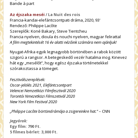
Bande à part
Az éjszaka meséi
/ La Nuit des rois
Francia-kandai-elefántcsontpati dráma, 2020, 93'
Rendező: Philippe Lacôte
Szereplők: Koné Bakary, Steve Tientcheu
Francia nyelven, dioula és nouchi nyelven, magyar felirattal
A film megtekintését 16 év alatti nézőink számára nem ajánljuk!
Nyugat-Afrika egyik legnagyobb börtönében a rabok között
szigorú a rangsor. A betegeskedő vezér hatalma inog. Kinevez
hát egy „mesélőt”, hogy egész éjszaka történetekkel
szórakoztassa a tömeget.
Fesztiválszereplések:
Oscar-jelölés 2021, Elefántcsontpart
Velencei Nemzetközi Filmfesztivál 2020
Torontói Nmezetközi Filmszetivál 2020
New York Film Festival 2020
„Philippe Lacôte börtöndrámája a zsigereinkre hat.”
– CNN
Jegyárak:
Egy film: 790 Ft.
5 filmes bérlet: 3,000 Ft.