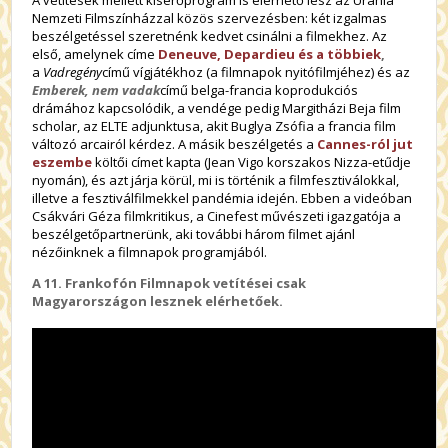
Nemzeti Filmszínházzal közös szervezésben:
két izgalmas
beszélgetéssel szeretnénk kedvet csinálni a filmekhez. Az
első, amelynek címe
Deneuve, Depardieu és a többiek
,
a
Vadregény
című vígjátékhoz (a filmnapok nyitófilmjéhez) és az
Emberek, nem vadak
című belga-francia koprodukciós
drámához kapcsolódik, a vendége pedig Margitházi Beja film
scholar, az ELTE adjunktusa, akit Buglya Zsófia a francia film
változó arcairól kérdez. A másik beszélgetés a
Cannes-ról jut
eszembe
költői címet kapta (Jean Vigo korszakos Nizza-etűdje
nyomán), és azt járja körül, mi is történik a filmfesztiválokkal,
illetve a fesztiválfilmekkel pandémia idején. Ebben a videóban
Csákvári Géza filmkritikus, a Cinefest művészeti igazgatója a
beszélgetőpartnerünk,
aki további három filmet ajánl
nézőinknek a filmnapok programjából.
A 11. Frankofón Filmnapok vetítései csak
Magyarországon lesznek elérhetőek.