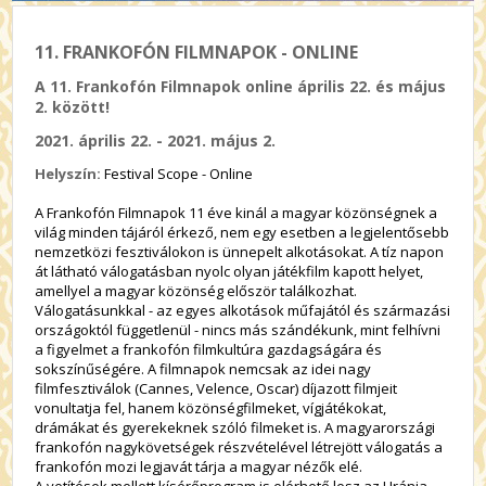
11. FRANKOFÓN FILMNAPOK - ONLINE
A 11. Frankofón Filmnapok online április 22. és május
2. között!
2021. április 22. - 2021. május 2.
Helyszín:
Festival Scope - Online
A Frankofón Filmnapok 11 éve kinál a magyar közönségnek a
világ minden tájáról érkező, nem egy esetben a legjelentősebb
nemzetközi fesztiválokon is ünnepelt alkotásokat.
A tíz napon
át látható válogatásban nyolc olyan játékfilm kapott helyet,
amellyel a magyar közönség először találkozhat.
Válogatásunkkal - az egyes alkotások műfajától és származási
országoktól függetlenül - nincs más szándékunk, mint felhívni
a figyelmet a frankofón filmkultúra gazdagságára és
sokszínűségére. A filmnapok nemcsak az idei nagy
filmfesztiválok (Cannes, Velence, Oscar) díjazott filmjeit
vonultatja fel, hanem közönségfilmeket, vígjátékokat,
drámákat és gyerekeknek szóló filmeket is. A magyarországi
frankofón nagykövetségek részvételével létrejött válogatás a
frankofón mozi legjavát tárja a magyar nézők elé.
A vetítések mellett kísérőprogram is elérhető lesz az Uránia