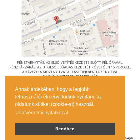
PÉNZTÁRNYITÁS: AZ ELSŐ VETÍTÉS KEZDETE ELŐTT FÉL ÓRÁVAL.
PÉNZTÁRZÁRÁS: AZ UTOLSÓ ELŐADÁS KEZDETÉT KÖVETŐEN 15 PERCCEL.
A KÁVÉZÓ A MOZI NYITVATARTÁSI IDEJÉBEN TART NYITVA.
© URÁNIA NEMZETI FILMSZÍNHÁZ
AZ
ART-MOZI EGYESÜLET
TAGMOZIJA
Annak érdekében, hogy a legjobb
1088 BUDAPEST, RÁKÓCZI ÚT 21.
felhasználói élményt tudjuk nyújtani, az
MEGKÖZELÍTÉS
oldalunk sütiket (cookie-at) használ.
JEGYINFORMÁCIÓ
ÍRJON NEKÜNK!
adatvédelmi nyilatkozat
KÖZÉRDEKŰ ADATOK
SAJTÓ
ADATVÉDELMI TÁJÉKOZTATÓ
Rendben