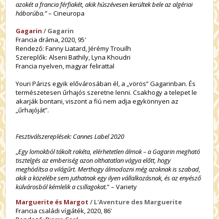
azokét a francia férfiakét, akik húszévesen kerültek bele az algériai
háborúba.”
– Cineuropa
Gagarin
/ Gagarin
Francia dráma, 2020, 95'
Rendező:
Fanny Liatard, Jérémy Trouilh
Szereplők: Alseni Bathily, Lyna Khoudri
Francia nyelven, magyar felirattal
Youri Párizs egyik elővárosában él, a „vörös” Gagarinban. És
természetesen űrhajós szeretne lenni. Csakhogy a telepet le
akarják bontani, viszont a fiú nem adja egykönnyen az
„űrhajóját”.
Fesztiválszereplések: Cannes Label 2020
„
Egy lomokból tákolt rakéta, elérhetetlen álmok – a Gagarin megható
tisztelgés az emberiség azon olthatatlan vágya előtt, hogy
meghódítsa a világűrt. Merthogy álmodozni még azoknak is szabad,
akik a közelébe sem juthatnak egy ilyen vállalkozásnak, és az enyésző
külvárosból kémlelik a csillagokat.
” – Variety
Marguerite és Margot
/ L'Aventure des Marguerite
Francia családi vígjáték, 2020, 86'