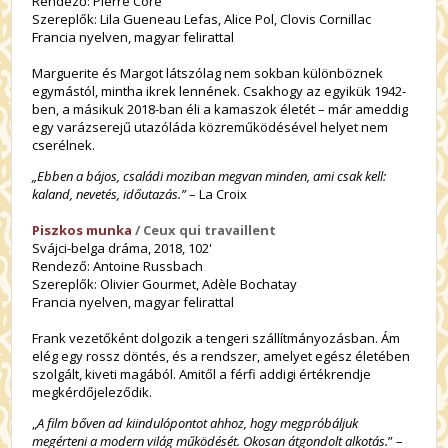
Rendező: Pierre Coré
Szereplők: Lila Gueneau Lefas, Alice Pol, Clovis Cornillac
Francia nyelven, magyar felirattal
Marguerite és Margot látszólag nem sokban különböznek
egymástól, mintha ikrek lennének. Csakhogy az egyikük 1942-
ben, a másikuk 2018-ban éli a kamaszok életét – már ameddig
egy varázserejű utazóláda közreműködésével helyet nem
cserélnek.
„Ebben a bájos, családi moziban megvan minden, ami csak kell:
kaland, nevetés, időutazás.”
– La Croix
Piszkos munka
/ Ceux qui travaillent
Svájci-belga dráma, 2018, 102'
Rendező:
Antoine Russbach
Szereplők: Olivier Gourmet, Adèle Bochatay
Francia nyelven, magyar felirattal
Frank vezetőként dolgozik a tengeri szállítmányozásban. Ám
elég egy rossz döntés, és a rendszer, amelyet egész életében
szolgált, kiveti magából. Amitől a férfi addigi értékrendje
megkérdőjeleződik.
„
A film bőven ad kiindulópontot ahhoz, hogy megpróbáljuk
megérteni a modern világ működését. Okosan átgondolt alkotás.
” –