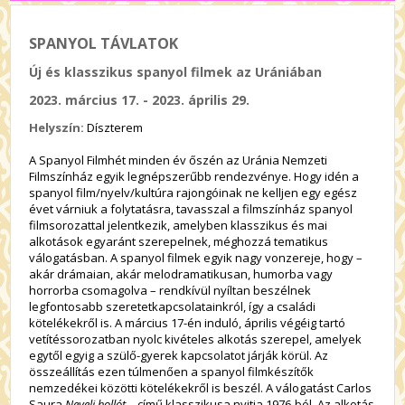
SPANYOL TÁVLATOK
Új és klasszikus spanyol filmek az Urániában
2023. március 17. - 2023. április 29.
Helyszín:
Díszterem
A Spanyol Filmhét minden év őszén az Uránia Nemzeti
Filmszínház egyik legnépszerűbb rendezvénye. Hogy idén a
spanyol film/nyelv/kultúra rajongóinak ne kelljen egy egész
évet várniuk a folytatásra, tavasszal a filmszínház spanyol
filmsorozattal jelentkezik, amelyben klasszikus és mai
alkotások egyaránt szerepelnek, méghozzá tematikus
válogatásban. A spanyol filmek egyik nagy vonzereje, hogy –
akár drámaian, akár melodramatikusan, humorba vagy
horrorba csomagolva – rendkívül nyíltan beszélnek
legfontosabb szeretetkapcsolatainkról, így a családi
kötelékekről is. A március 17-én induló, április végéig tartó
vetítéssorozatban nyolc kivételes alkotás szerepel, amelyek
egytől egyig a szülő-gyerek kapcsolatot járják körül. Az
összeállítás ezen túlmenően a spanyol filmkészítők
nemzedékei közötti kötelékekről is beszél. A válogatást Carlos
Saura
Nevelj hollót…
című klasszikusa nyitja 1976-ból. Az alkotás