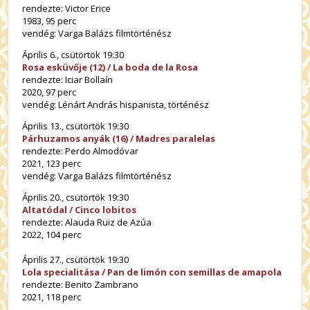
rendezte: Victor Erice
1983, 95 perc
vendég: Varga Balázs filmtörténész
Április 6., csütörtök 19:30
Rosa esküvője (12) / La boda de la Rosa
rendezte: Iciar Bollaín
2020, 97 perc
vendég: Lénárt András hispanista, történész
Április 13., csütörtök 19:30
Párhuzamos anyák (16) / Madres paralelas
rendezte: Perdo Almodóvar
2021, 123 perc
vendég: Varga Balázs filmtörténész
Április 20., csütörtök 19:30
Altatódal / Cinco lobitos
rendezte: Alauda Ruiz de Azúa
2022, 104 perc
Április 27., csütörtök 19:30
Lola specialitása / Pan de limón con semillas de amapola
rendezte: Benito Zambrano
2021, 118 perc