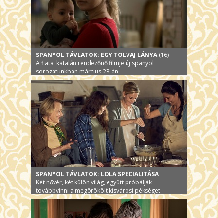
SPANYOL TÁVLATOK: EGY TOLVAJ LÁNYA
(16)
A fiatal katalán rendezőnő filmje új spanyol
sorozatunkban március 23-án
SPANYOL TÁVLATOK: LOLA SPECIALITÁSA
Két nővér, két külön világ, együtt próbálják
továbbvinni a megörökölt kisvárosi pékséget