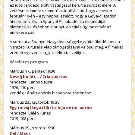
az idős rendező előtti tisztelgésül került a sorozat élére. A
vetítésnek immár szomorú aktualitást ad, hogy a mester
február 10-én – egy nappal azelőtt, hogy a Goya-díjátadón
átvehette volna a Spanyol Filmakadémia életműdíját –
életének 91. événben elhunyt. A vetítés így most már az
emlékére szól.
A sorozat a Spanyol Nagykövetséggel együttműködésben, a
Nemzeti Kulturális Alap támogatásával valósul meg. A filmeket
eredeti nyelven, magyar felirattal vetítjük.
Részletes program
Március 17., péntek 19:30
Nevelj hollót… / Cría cuervos
rendezte: Carlos Saura
1976, 110 perc
vendég: Lénárt András hispanista, történész
Március 23., csütörtök 19:30
Egy tolvaj lánya (16) / La hija de un ladrón
rendezte: Belén Funes
2019, 102 perc
Március 29., szerda 19:30
Dél / El sur