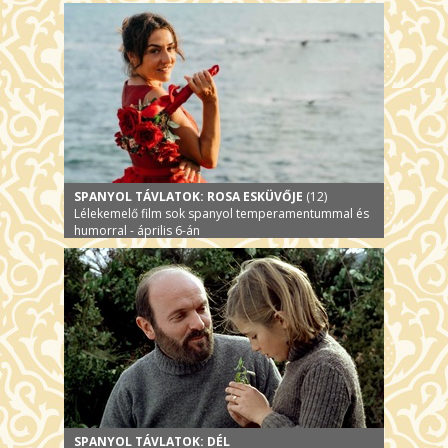
én
SPANYOL TÁVLATOK: ROSA ESKÜVŐJE
(12)
Lélekemelő film sok spanyol temperamentummal és
humorral - április 6-án
SPANYOL TÁVLATOK: DÉL