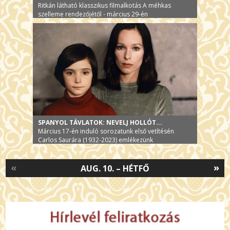
Ritkán látható klasszikus filmalkotás A méhkas
szelleme rendezőjétől - március 29-én
SPANYOL TÁVLATOK: NEVELJ HOLLÓT...
Március 17-én induló sorozatunk első vetítésén
Carlos Saurára (1932-2023) emlékezünk
«
»
AUG. 10. – HÉTFŐ