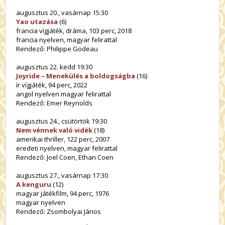
augusztus 20., vasárnap 15:30
Yao utazása
(6)
francia vígjáték, dráma, 103 perc, 2018
francia nyelven, magyar felirattal
Rendező: Philippe Godeau
augusztus 22. kedd 19:30
Joyride – Menekülés a boldogságba
(16)
ír vígjáték, 94 perc, 2022
angol nyelven magyar felirattal
Rendező: Emer Reynolds
augusztus 24., csütörtök 19:30
Nem vénnek való vidék
(18)
amerikai thriller, 122 perc, 2007
eredeti nyelven, magyar felirattal
Rendező: Joel Coen, Ethan Coen
augusztus 27., vasárnap 17:30
A kenguru
(12)
magyar játékfilm, 94 perc, 1976
magyar nyelven
Rendező: Zsombolyai János