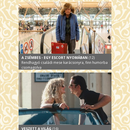
A ZSÉMBES - EGY ESCORT NYOMÁBAN
(12)
Rendhagyó családi mese karácsonyra, finn humorba
csomagolva
VESZETT A VILÁG
(16)