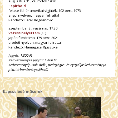
augusztus 31., csütörtök 19:30
Papírhold
fekete-fehér amerikai vígjáték, 102 perc, 1973
angol nyelven, magyar felirattal
Rendező: Peter Bogdanovic
szeptember 3., vasárnap 17:30
Vezess helyettem
(16)
japán filmdráma, 179 perc, 2021
eredeti nyelven, magyar felirattal
Rendező: Hamagucsi Rjúszuke
Jegyár:
1.800 Ft
Kedvezményes jegyár:
1.400 Ft
Kedvezménytípusok: diák-, pedagógus- és nyugdíjaskedvezmény (a
pénztárban érvényesíthető)
Kapcsolódó műsorok