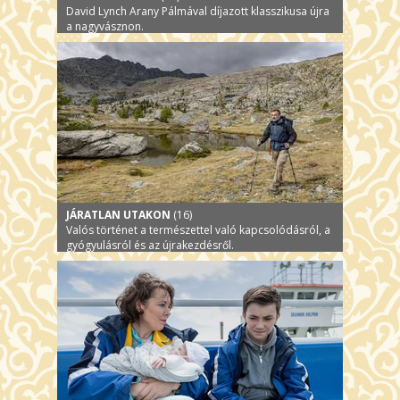
David Lynch Arany Pálmával díjazott klasszikusa újra
a nagyvásznon.
JÁRATLAN UTAKON
(16)
Valós történet a természettel való kapcsolódásról, a
gyógyulásról és az újrakezdésről.