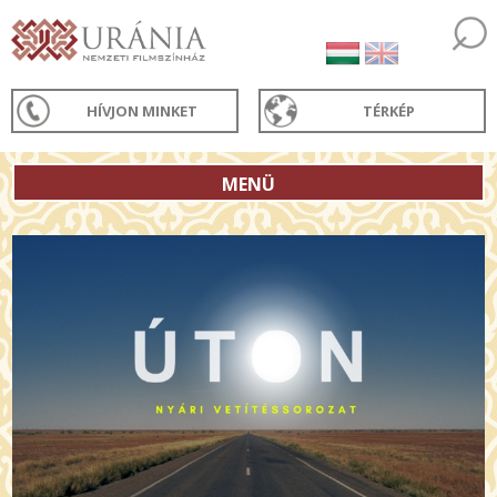
HÍVJON MINKET
TÉRKÉP
MENÜ