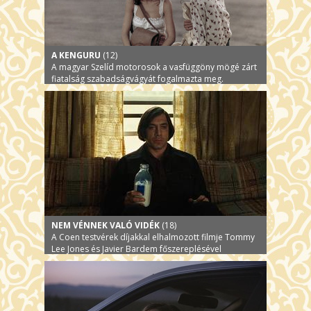
A KENGURU
(12)
A magyar Szelíd motorosok a vasfüggöny mögé zárt
fiatalság szabadságvágyát fogalmazta meg.
NEM VÉNNEK VALÓ VIDÉK
(18)
A Coen testvérek díjakkal elhalmozott filmje Tommy
Lee Jones és Javier Bardem főszereplésével