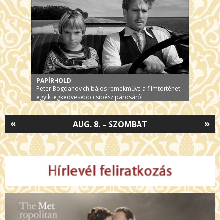
PAPÍRHOLD
Peter Bogdanovich bájos remekműve a filmtörténet
egyik legkedvesebb csibész párosáról
«
»
AUG. 8. – SZOMBAT