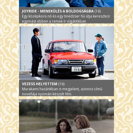
JOYRIDE - MENEKÜLÉS A BOLDOGSÁGBA
(16)
Egy középkorú nő és egy tinédzser fiú útja keresztezi
egymást ebben a remek ír vígjátékban
VEZESS HELYETTEM
(16)
Murakami hazánkban is megjelent, azonos című
novellája nyomán készült film.