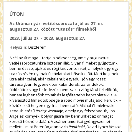
ÚTON
Az Uránia nyári vetítéssorozata július 27. és
augusztus 27. között "utazós" filmekből
2023. július 27. - 2023. augusztus 27.
Helyszín:
Díszterem
A cél az út maga – tartja a bölcsesség, amely augusztusi
vetítéssorozatunkra biztosan illik. Olyan filmeket gyűjtöttünk
benne össze, újakat és régi kedvenceinket, amelyek egy-egy
utazás révén nyitnak új távlatokat hőseik előtt. Mert keljenek
útra akár céllal, akár céltalanul; egyedül, jó vagy rossz
társaságban; legyenek bár kalandorok, zarándokok,
üldözöttek vagy felfedezők: nemcsak a világ tárul fel előttük,
hanem legbensőbb titkaik és legféltettebb kapcsolataik is. A
kiválasztott filmek többsége a road movie műfajából került ki –
köztük első helyen egy friss bemutató: Michal Chmielewski
zenei ihletésű
Roving Woman
je, amely egy felszabadult, Los
Angeles környéki bolyongásra hív bennünket az önmagát
kereső hősnő oldalán. A zsáner amerikai gyöngyszemei
mellett – mint Peter Bogdanovich
Papírhold
, David Lynch
Veszett
a világ
és Sean Penn
Út a vadonba
című rendezése – európai és