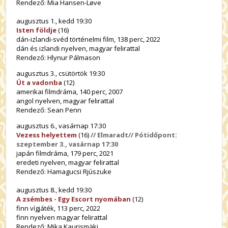
Rendező: Mia Hansen-Løve
augusztus 1., kedd 19:30
Isten földje
(16)
dán-izlandi-svéd történelmi film, 138 perc, 2022
dán és izlandi nyelven, magyar felirattal
Rendező: Hlynur Pálmason
augusztus 3., csütörtök 19:30
Út a vadonba
(12)
amerikai filmdráma, 140 perc, 2007
angol nyelven, magyar felirattal
Rendező: Sean Penn
augusztus 6., vasárnap 17:30
Vezess helyettem
(16)
// Elmaradt// Pótidőpont:
szeptember 3., vasárnap 17:30
japán filmdráma, 179 perc, 2021
eredeti nyelven, magyar felirattal
Rendező: Hamagucsi Rjúszuke
augusztus 8., kedd 19:30
A zsémbes - Egy Escort nyomában
(12)
finn vígjáték, 113 perc, 2022
finn nyelven magyar felirattal
Rendező: Mika Kaurismäki