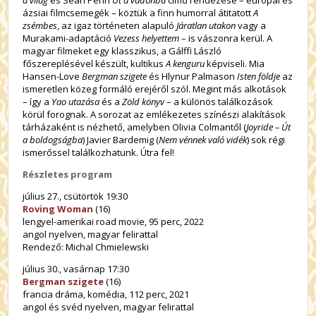
ázsiai filmcsemegék – köztük a finn humorral átitatott
A
zsémbes
, az igaz történeten alapuló
Járatlan utakon
vagy a
Murakami-adaptáció
Vezess helyettem
– is vászonra kerül. A
magyar filmeket egy klasszikus, a Gálffi László
főszereplésével készült, kultikus
A kenguru
képviseli. Mia
Hansen-Love
Bergman szigete
és Hlynur Palmason
Isten földje
az
ismeretlen közeg formáló erejéről szól. Megint más alkotások
– így a
Yao utazása
és a
Zöld könyv
– a különös találkozások
körül forognak. A sorozat az emlékezetes színészi alakítások
tárházaként is nézhető, amelyben Olivia Colmantől (
Joyride – Út
a boldogságba
) Javier Bardemig (
Nem vénnek való vidék
) sok régi
ismerőssel találkozhatunk. Útra fel!
Részletes program
július 27., csütörtök 19:30
Roving Woman
(16)
lengyel-amerikai road movie, 95 perc, 2022
angol nyelven, magyar felirattal
Rendező: Michal Chmielewski
július 30., vasárnap 17:30
Bergman szigete
(16)
francia dráma, komédia, 112 perc, 2021
angol és svéd nyelven, magyar felirattal