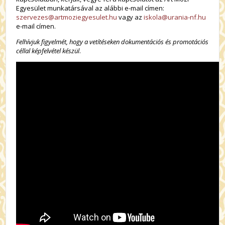
Egyesület munkatársával az alábbi
e-mail címen:
szervezes@artmoziegyesulet.hu
vagy az
iskola@urania-nf.hu
e-mail címen.
Felhívjuk figyelmét, hogy a vetítéseken dokumentációs és promotációs
céllal képfelvétel készül
.