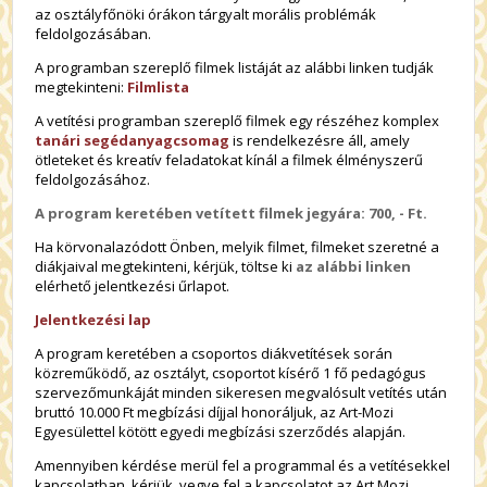
az osztályfőnöki órákon tárgyalt morális problémák
feldolgozásában.
A programban szereplő filmek listáját az alábbi linken tudják
megtekinteni:
Filmlista
A vetítési programban szereplő filmek egy részéhez komplex
tanári segédanyagcsomag
is rendelkezésre áll, amely
ötleteket és kreatív feladatokat kínál a filmek élményszerű
feldolgozásához.
A program keretében vetített filmek jegyára: 700, - Ft.
Ha körvonalazódott Önben, melyik filmet, filmeket szeretné a
diákjaival megtekinteni, kérjük, töltse ki
az alábbi linken
elérhető jelentkezési űrlapot.
Jelentkezési lap
A program keretében a csoportos diákvetítések során
közreműködő, az osztályt, csoportot kísérő 1 fő pedagógus
szervezőmunkáját minden sikeresen megvalósult vetítés után
bruttó 10.000 Ft megbízási díjjal honoráljuk, az Art-Mozi
Egyesülettel kötött egyedi megbízási szerződés alapján.
Amennyiben kérdése merül fel a programmal és a vetítésekkel
kapcsolatban, kérjük, vegye fel a kapcsolatot az Art Mozi