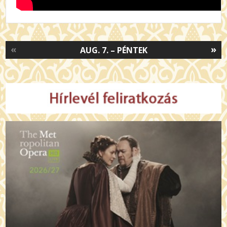
«
»
AUG. 7. – PÉNTEK