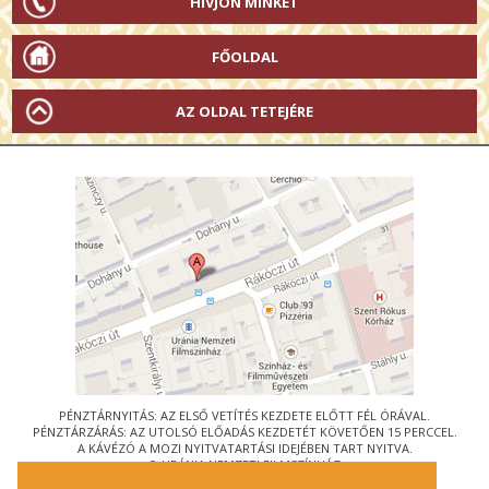
HÍVJON MINKET
FŐOLDAL
AZ OLDAL TETEJÉRE
PÉNZTÁRNYITÁS: AZ ELSŐ VETÍTÉS KEZDETE ELŐTT FÉL ÓRÁVAL.
PÉNZTÁRZÁRÁS: AZ UTOLSÓ ELŐADÁS KEZDETÉT KÖVETŐEN 15 PERCCEL.
A KÁVÉZÓ A MOZI NYITVATARTÁSI IDEJÉBEN TART NYITVA.
© URÁNIA NEMZETI FILMSZÍNHÁZ
AZ
ART-MOZI EGYESÜLET
TAGMOZIJA