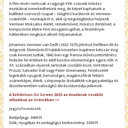
A film révén nemcsak a ragyogó XVII. századi művész
munkáival ismerkedhetünk meg, de képet kaphatunk a
kiállítást szervező csapat – világhírű kurátorok és Vermeer-
szakértők – munkájáról is, akik új megvilágításba helyezik
Vermeer titokzatos életét, remekműveit, művészi döntéseit, a
kompozícióit életre hívó mozgatórugókat, a festményei
hátterében megbúvó alkotó folyamatokat.
Johannes Vermeer van Delft (1632-1675) jótrészt Delftben élt és
dolgozott. Életművéről halálát követően majdnem kétszáz évig
csak keveset tudtak, 1842-ben egy francia művészettörténész
fedezte fel értékeit és ettől kezdve elismertségre egyre nőtt. A
XX. században olyanok tartoztak csodálói közé, mint Marcel
Proust, Salvador Dalí vagy Peter Greenaway. Festészetét
leginkább nyugodt, bensőséges, magánszférát feltáró
zsánerképei, élénk, színpompás (kobaltkék-sárga) palettája és
illúzióteremtően valósághű ábrázolásmódja jellemzik.
A Exhibition On Screen 2023-as évadának további
előadásai az Urániában >>
Jegyinformációk
Belépőjegy:
3600
Ft
Diák, nyugdíjas és pedagógus kedvezmény:
3200
Ft