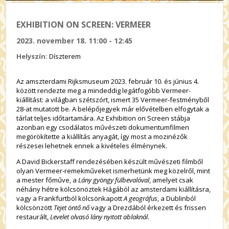
EXHIBITION ON SCREEN: VERMEER
2023. november 18. 11:00 - 12:45
Helyszín:
Díszterem
Az amszterdami Rijksmuseum 2023. február 10. és június 4.
között rendezte meg a mindeddig legátfogóbb Vermeer-
kiállítást: a világban szétszórt, ismert 35 Vermeer-festményből
28-at mutatott be. A belépőjegyek már elővételben elfogytak a
tárlat teljes időtartamára. Az Exhibition on Screen stábja
azonban egy csodálatos művészeti dokumentumfilmen
megörökítette a kiállítás anyagát, így most a mozinézők
részesei lehetnek ennek a kivételes élménynek.
A David Bickerstaff rendezésében készült művészeti filmből
olyan Vermeer-remekműveket ismerhetünk meg közelről, mint
a mester főműve, a
Lány gyöngy fülbevalóval
, amelyet csak
néhány hétre kölcsönöztek Hágából az amsterdami kiállításra,
vagy a Frankfurtból kölcsönkapott
A geográfus
, a Dublinból
kölcsönzött
Tejet öntő nő
vagy a Drezdából érkezett és frissen
restaurált,
Levelet olvasó lány nyitott ablaknál
.