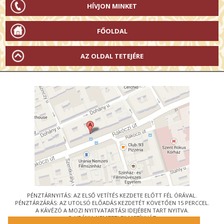
HÍVJON MINKET
FŐOLDAL
AZ OLDAL TETEJÉRE
PÉNZTÁRNYITÁS: AZ ELSŐ VETÍTÉS KEZDETE ELŐTT FÉL ÓRÁVAL.
PÉNZTÁRZÁRÁS: AZ UTOLSÓ ELŐADÁS KEZDETÉT KÖVETŐEN 15 PERCCEL.
A KÁVÉZÓ A MOZI NYITVATARTÁSI IDEJÉBEN TART NYITVA.
© URÁNIA NEMZETI FILMSZÍNHÁZ