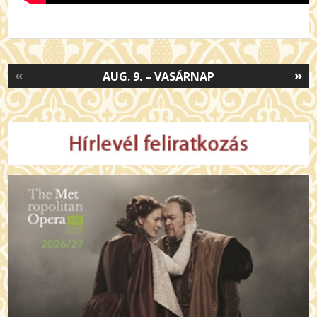
«
»
AUG. 9. – VASÁRNAP