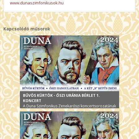
www.dunaszimfonikusok.hu
Kapcsolódó műsorok
BŰVÖS KÜRTÖK - ŐSZI URÁNIA BÉRLET 1.
KONCERT
A Duna Szimfonikus Zenekarőszi koncertsorozatának
első alkalma