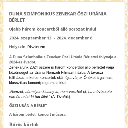
DUNA SZIMFONIKUS ZENEKAR ŐSZI URÁNIA
BÉRLET
Újabb három koncertből álló sorozat indul
2024. szeptember 13. - 2024. december 6.
Helyszín:
Díszterem
A Duna Szimfonikus Zenekar Őszi Uránia Bérlettel folytatja a
2024-es évadot.
Zenekarunk 2024 őszére is három koncertből álló bérlettel várja
közönségét az Uránia Nemzeti Filmszínházba. A tavaszi
teltházas, sikeres koncertek után újra várjuk Önöket izgalmas,
klasszikus koncertprogramjainkkal.
„Nemzet, bármilyen kicsiny is, nem veszhet el, ha művészete
van és ezért ki tud állni.”
(A. Dvořák)
ŐSZI URÁNIA BÉRLET
A három bérleti koncert műsora:
Bűvös kürtök