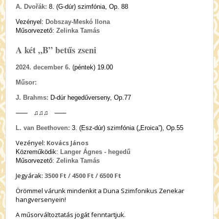
A. Dvořák:
8. (G-dúr) szimfónia, Op. 88
Vezényel:
Dobszay-Meskó Ilona
Műsorvezető:
Zelinka Tamás
A két „B” betűs zseni
2024. december 6. (
péntek) 19.00
Műsor:
J. Brahms:
D-dúr hegedűverseny, Op.77
⸺ ♫♫♫ ⸺
L. van Beethoven:
3. (Esz-dúr) szimfónia („Eroica”), Op.55
Vezényel:
Kovács János
Közreműködik:
Langer Ágnes - hegedű
Műsorvezető:
Zelinka Tamás
Jegyárak:
3
500 Ft / 4500 Ft / 6500 Ft
Örömmel várunk mindenkit a Duna Szimfonikus Zenekar
hangversenyein!
A műsorváltoztatás jogát fenntartjuk.