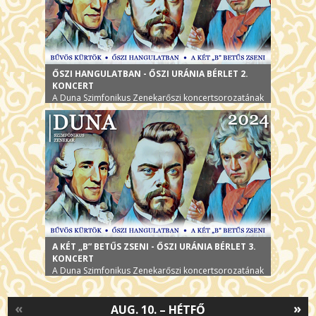
ŐSZI HANGULATBAN - ŐSZI URÁNIA BÉRLET 2.
KONCERT
A Duna Szimfonikus Zenekarőszi koncertsorozatának
második alkalma
A KÉT „B” BETŰS ZSENI - ŐSZI URÁNIA BÉRLET 3.
KONCERT
A Duna Szimfonikus Zenekarőszi koncertsorozatának
harmadik alkalma
«
»
AUG. 10. – HÉTFŐ