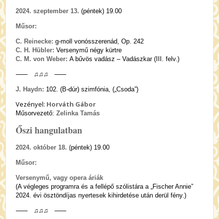
2024. szeptember 13.
(péntek) 19.00
Műsor:
C. Reinecke:
g-moll vonósszerenád, Op. 242
C. H. Hübler:
Versenymű négy kürtre
C. M. von Weber:
A bűvös vadász – Vadászkar (III. felv.)
⸺ ♫♫♫ ⸺
J. Haydn:
102. (B-dúr) szimfónia, („Csoda”)
Vezényel:
Horváth Gábor
Műsorvezető:
Zelinka Tamás
Őszi hangulatban
2024. október 18. (
péntek) 19.00
Műsor:
Versenymű, vagy opera áriák
(A végleges programra és a fellépő szólistára a „Fischer Annie”
2024. évi ösztöndíjas nyertesek kihirdetése után derül fény.)
⸺ ♫♫♫ ⸺