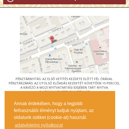
PÉNZTÁRNYITÁS: AZ ELSŐ VETÍTÉS KEZDETE ELŐTT FÉL ÓRÁVAL.
PÉNZTÁRZÁRÁS: AZ UTOLSÓ ELŐADÁS KEZDETÉT KÖVETŐEN 15 PERCCEL.
A KÁVÉZÓ A MOZI NYITVATARTÁSI IDEJÉBEN TART NYITVA.
© URÁNIA NEMZETI FILMSZÍNHÁZ
AZ
ART-MOZI EGYESÜLET
TAGMOZIJA
Annak érdekében, hogy a legjobb
1088 BUDAPEST, RÁKÓCZI ÚT 21.
felhasználói élményt tudjuk nyújtani, az
MEGKÖZELÍTÉS
oldalunk sütiket (cookie-at) használ.
JEGYINFORMÁCIÓ
ÍRJON NEKÜNK!
adatvédelmi nyilatkozat
KÖZÉRDEKŰ ADATOK