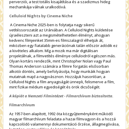
perverziói, a test totális kisajátítása és a szadizmus hideg
mechanikája válnak uralkodóvá.
Celluloid Nights by Cinema Niche
A Cinema Niche 2025-ben is folytatja nagy sikerű
vetítéssorozatát az Urániában. A Celluloid Nights küldetése
újraéleszteni azt a megismételhetetlen élményt, ahogyan
kedvenc filmjeinket 35mm-es filmszalagról élhetjük át,
miközben egy fiatalabb generációnak talán először adódik ez
a kivételes alkalom. Míg a mozik ma már digitálisan
projektálnak, a filmvetítés élménye celluloidról egészen más.
Olyan kortárs rendezők, mint Christopher Nolan vagy Paul
Thomas Anderson számára a filmre forgatás elsősorban
alkotói döntés, amely befolyásolja, hogy munkáik hogyan
mutatnak majd a nagyvásznon. Hozzájuk hasonlóan, a
Celluloid Nights a film anyagiságát ünnepli, felismerve a film,
mint fizikai médium egyediségét és örök dicsőségét.
A kópiát a Nemzeti Filmintézet - Filmarchívum biztosította.
Filmarchívum
Az 1957-ben alapított, 1992 óta közgyűjteményként működő
magyar filmarchívum feladata a hazai filmvagyon és a hozzá
kapcsolódó valamennyi dokumentáció őrzése, állagmegóvása,