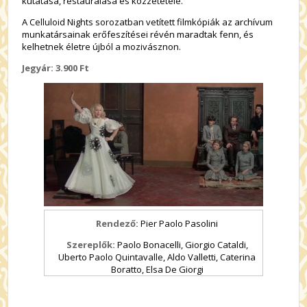
kutatása, restaurálása és közzététele.
A Celluloid Nights sorozatban vetített filmkópiák az archívum
munkatársainak erőfeszítései révén maradtak fenn, és
kelhetnek életre újból a mozivásznon.
Jegyár: 3.900 Ft
Rendező:
Pier Paolo Pasolini
Szereplők:
Paolo Bonacelli, Giorgio Cataldi,
Uberto Paolo Quintavalle, Aldo Valletti, Caterina
Boratto, Elsa De Giorgi