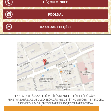
HÍVJON MINKET
FŐOLDAL
AZ OLDAL TETEJÉRE
PÉNZTÁRNYITÁS: AZ ELSŐ VETÍTÉS KEZDETE ELŐTT FÉL ÓRÁVAL.
PÉNZTÁRZÁRÁS: AZ UTOLSÓ ELŐADÁS KEZDETÉT KÖVETŐEN 15 PERCCEL.
A KÁVÉZÓ A MOZI NYITVATARTÁSI IDEJÉBEN TART NYITVA.
© URÁNIA NEMZETI FILMSZÍNHÁZ
AZ
ART-MOZI EGYESÜLET
TAGMOZIJA