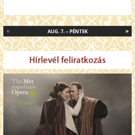
«
»
AUG. 7. – PÉNTEK