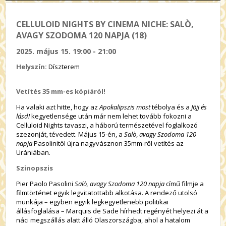
CELLULOID NIGHTS BY CINEMA NICHE: SALÒ,
AVAGY SZODOMA 120 NAPJA (18)
2025. május 15. 19:00 - 21:00
Helyszín:
Díszterem
Vetítés 35 mm-es kópiáról!
Ha valaki azt hitte, hogy az
Apokalipszis most
tébolya és a
Jöjj és
lásd!
kegyetlensége után már nem lehet tovább fokozni a
Celluloid Nights tavaszi, a háború természetével foglalkozó
szezonját, tévedett. Május 15-én, a
Salò
,
avagy Szodoma 120
napja
Pasolinitől újra nagyvásznon 35mm-ről vetítés az
Urániában.
Szinopszis
Pier Paolo Pasolini
Salò, avagy Szodoma 120 napja
című filmje a
filmtörténet egyik legvitatottabb alkotása. A rendező utolsó
munkája – egyben egyik legkegyetlenebb politikai
állásfoglalása – Marquis de Sade hírhedt regényét helyezi át a
náci megszállás alatt álló Olaszországba, ahol a hatalom