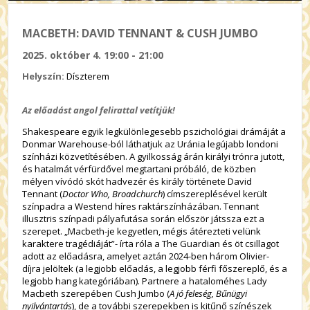
MACBETH: DAVID TENNANT & CUSH JUMBO
2025. október 4. 19:00 - 21:00
Helyszín:
Díszterem
Az előadást angol felirattal vetítjük!
Shakespeare egyik legkülönlegesebb pszichológiai drámáját a
Donmar Warehouse-ból láthatjuk az Uránia legújabb londoni
színházi közvetítésében. A gyilkosság árán királyi trónra jutott,
és hatalmát vérfürdővel megtartani próbáló, de közben
mélyen vívódó skót hadvezér és király története David
Tennant (
Doctor Who, Broadchurch
) címszereplésével került
színpadra a Westend híres raktárszínházában. Tennant
illusztris színpadi pályafutása során először játssza ezt a
szerepet. „Macbeth-je kegyetlen, mégis átérezteti velünk
karaktere tragédiáját”- írta róla a The Guardian és öt csillagot
adott az előadásra, amelyet aztán 2024-ben három Olivier-
díjra jelöltek (a legjobb előadás, a legjobb férfi főszereplő, és a
legjobb hang kategóriában). Partnere a hataloméhes Lady
Macbeth szerepében Cush Jumbo (
A jó feleség, Bűnügyi
nyilvántartás
), de a további szerepekben is kitűnő színészek