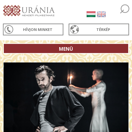
HÍVJON MINKET
TÉRKÉP
MENÜ