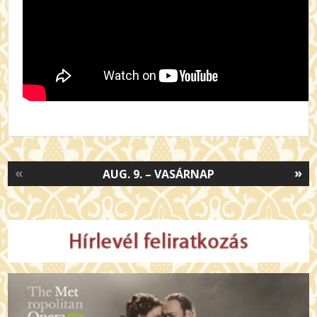
«
»
AUG. 9. – VASÁRNAP