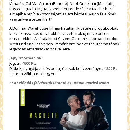
láthatók: Cal MacAninch (Banquo), Noof Ousellam (Macduff),
Ros Watt (Malcolm). Max Webster rendezése a Macbeth-ek
elméjébe repíti a közönséget, és azt kérdezi: vajon felelősek
vagyunk-e a tetteinkért?
A Donmar Warehouse kihagyhatatlan, kivételes produkciókat
készít klasszikus darabokból, vezető írók új műveiből és
musicalekből. Az átalakított Covent Garden raktárban, London
West Endjének szívében, immár harminc éve tör utat magának
legendás előadásokat hozva létre.
Jegyinformációk:
Jegyár:
4900 Ft
.
Diákok, nyugdíjasok és pedagógusok kedvezményes
4200 Ft
-
os áron válthatnak jegyet.
Ez az előadás felvételről látható az Uránia mozivásznán.