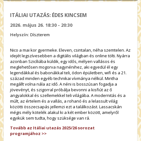
ITÁLIAI UTAZÁS: ÉDES KINCSEM
2026. május 26. 18:30 - 20:30
Helyszín:
Díszterem
Nico a mai kor gyermeke. Eleven, csintalan, néha szemtelen. Az
idejét legszívesebben a digitális világban és online tölti. Nyárra
azonban Szicíliába küldik, egy idős, mélyen vallásos és
meglehetősen mogorva nagynénihez, aki egyedül él egy
legendákkal és babonákkal teli, ódon épületben, wifi és a 21.
század minden egyéb technikai vívmánya nélkül. Mintha
megállt volna nála az idő. A néni is bosszúsan fogadja a
jövevényt, és szigorral próbálja bevonni a kisfiút az ő
angyalokkal és szellemekkel teli világába. A modernitás és a
múlt, az értelem és a vallás, a rohanó és a lelassult világ
közötti összecsapás jellemzi ezt a találkozást. Lassacskán
mégis mély kötelék alakul ki a két ember között, amelyről
egyikük sem tudta, hogy szüksége van rá.
Tovább az Itáliai utazás 2025/26 sorozat
programjához
>>