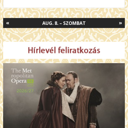
«
»
AUG. 8. – SZOMBAT