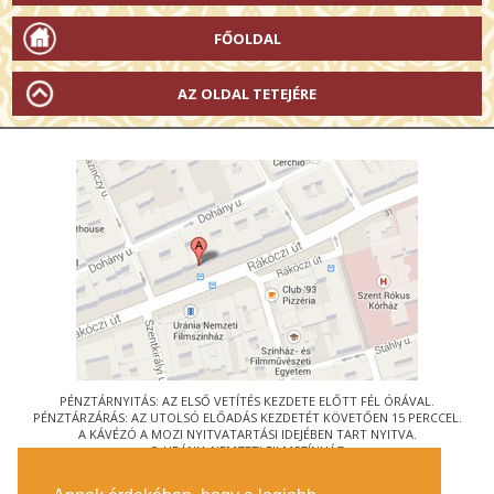
FŐOLDAL
AZ OLDAL TETEJÉRE
PÉNZTÁRNYITÁS: AZ ELSŐ VETÍTÉS KEZDETE ELŐTT FÉL ÓRÁVAL.
PÉNZTÁRZÁRÁS: AZ UTOLSÓ ELŐADÁS KEZDETÉT KÖVETŐEN 15 PERCCEL.
A KÁVÉZÓ A MOZI NYITVATARTÁSI IDEJÉBEN TART NYITVA.
© URÁNIA NEMZETI FILMSZÍNHÁZ
AZ
ART-MOZI EGYESÜLET
TAGMOZIJA