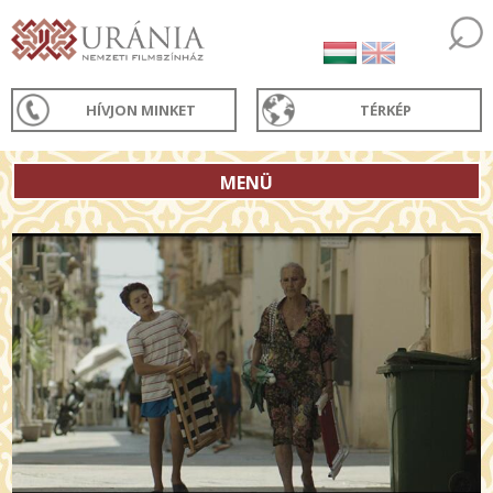
HÍVJON MINKET
TÉRKÉP
MENÜ