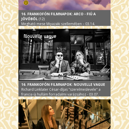
16. FRANKOFÓN FILMNAPOK: ARCO - FIÚ A
JÖVŐBŐL
(12)
Megható mese Miyazaki szellemében – 03.14.
16. FRANKOFÓN FILMNAPOK: NOUVELLE VAGUE
Richard Linklater César-díjas "szerelmeslevele" a
francia új hullám forradalmi varázsához - 03.07.