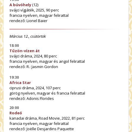
A búvóhely
(12)
svájci vígjáték, 2025, 90 perc
francia nyelven, magyar felirattal
rendező: Lionel Baier
Március 12., csütörtök
18:00
Tűzön-vízen át
svájci dráma, 2024, 80 perc
francia nyelven, magyar és angol felirattal
rendező: R.: Jasmin Gordon
19:30
Africa Star
ciprusi dráma, 2024, 107 perc
görög nyelven, magyar és francia felirattal
rendező: Adonis Florides
20:00
Rodeó
kanadai dráma, Road Movie, 2022, 81 perc
francia nyelven, magyar felirattal
rendező: Joëlle Desjardins Paquette