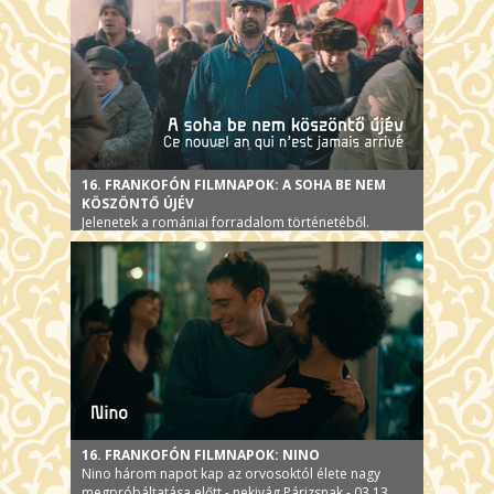
16. FRANKOFÓN FILMNAPOK: A SOHA BE NEM
KÖSZÖNTŐ ÚJÉV
Jelenetek a romániai forradalom történetéből.
16. FRANKOFÓN FILMNAPOK: NINO
Nino három napot kap az orvosoktól élete nagy
megpróbáltatása előtt - nekivág Párizsnak.- 03.13.