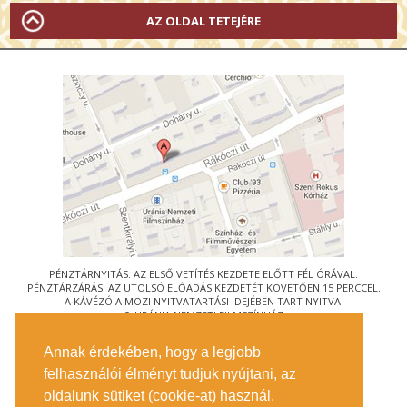
AZ OLDAL TETEJÉRE
PÉNZTÁRNYITÁS: AZ ELSŐ VETÍTÉS KEZDETE ELŐTT FÉL ÓRÁVAL.
PÉNZTÁRZÁRÁS: AZ UTOLSÓ ELŐADÁS KEZDETÉT KÖVETŐEN 15 PERCCEL.
A KÁVÉZÓ A MOZI NYITVATARTÁSI IDEJÉBEN TART NYITVA.
© URÁNIA NEMZETI FILMSZÍNHÁZ
AZ
ART-MOZI EGYESÜLET
TAGMOZIJA
Annak érdekében, hogy a legjobb
1088 BUDAPEST, RÁKÓCZI ÚT 21.
felhasználói élményt tudjuk nyújtani, az
MEGKÖZELÍTÉS
oldalunk sütiket (cookie-at) használ.
JEGYINFORMÁCIÓ