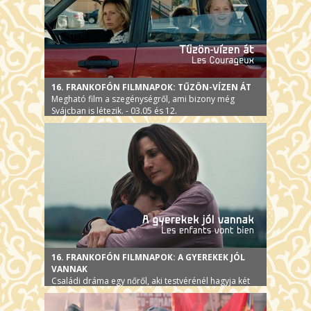
16. FRANKOFÓN FILMNAPOK: TŰZÖN-VÍZEN ÁT
Megható film a szegénységről, ami bizony még
Svájcban is létezik. - 03.05 és 12.
16. FRANKOFÓN FILMNAPOK: A GYEREKEK JÓL
VANNAK
Családi dráma egy nőről, aki testvérénél hagyja két
gyerekét és nyomtalanul eltűnik.