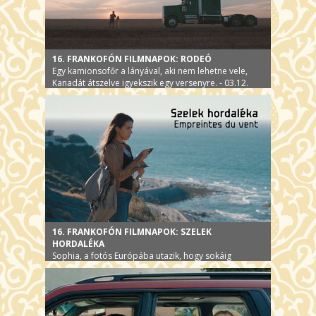
16. FRANKOFÓN FILMNAPOK: RODEÓ
Egy kamionsofőr a lányával, aki nem lehetne vele,
Kanadát átszelve igyekszik egy versenyre. - 03.12.
16. FRANKOFÓN FILMNAPOK: SZELEK
HORDALÉKA
Sophia, a fotós Európába utazik, hogy sokáig
halottnak hitt édesanyját újra láthassa - 03.13.