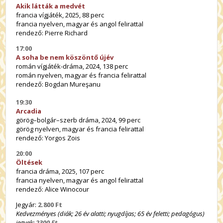
Akik látták a medvét
francia vígjáték, 2025, 88 perc
francia nyelven, magyar és angol felirattal
rendező: Pierre Richard
17:00
A soha be nem köszöntő újév
román vígjáték-dráma, 2024, 138 perc
román nyelven, magyar és francia felirattal
rendező: Bogdan Mureşanu
19:30
Arcadia
görög–bolgár–szerb dráma, 2024, 99 perc
görög nyelven, magyar és francia felirattal
rendező: Yorgos Zois
20:00
Öltések
francia dráma, 2025, 107 perc
francia nyelven, magyar és angol felirattal
rendező: Alice Winocour
Jegyár:
2.800 Ft
Kedvezményes (diák; 26 év alatti; nyugdíjas; 65 év feletti; pedagógus)
jegyek:
2300 Ft
.