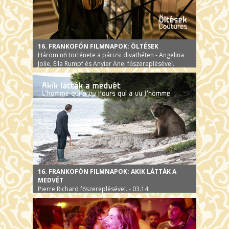
16. FRANKOFÓN FILMNAPOK: ÖLTÉSEK
Három nő története a párizsi divathéten - Angelina
Jolie, Ella Rumpf és Anyier Anei főszereplésével.
16. FRANKOFÓN FILMNAPOK: AKIK LÁTTÁK A
MEDVÉT
Pierre Richard főszereplésével. - 03.14.