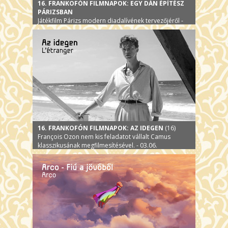
16. FRANKOFÓN FILMNAPOK: EGY DÁN ÉPÍTÉSZ
PÁRIZSBAN
Játékfilm Párizs modern diadalívének tervezőjéről -
03.13.
16. FRANKOFÓN FILMNAPOK: AZ IDEGEN
(16)
François Ozon nem kis feladatot vállalt Camus
klasszikusának megfilmesítésével. - 03.06.