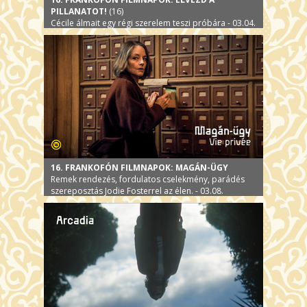
PILLANATOT!
(16)
Cécile álmait egy régi szerelem teszi próbára - 03.04.
16. FRANKOFÓN FILMNAPOK: MAGÁN-ÜGY
Remek rendezés, fordulatos cselekmény, parádés
szereposztás Jodie Fosterrel az élen. - 03.08.