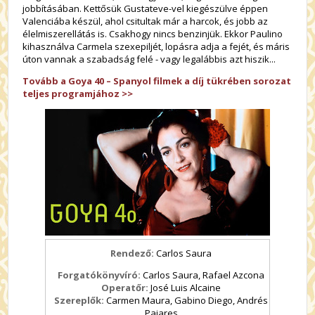
jobbításában. Kettősük Gustateve-vel kiegészülve éppen
Valenciába készül, ahol csitultak már a harcok, és jobb az
élelmiszerellátás is. Csakhogy nincs benzinjük. Ekkor Paulino
kihasználva Carmela szexepiljét, lopásra adja a fejét, és máris
úton vannak a szabadság felé - vagy legalábbis azt hiszik...
Tovább a Goya 40 – Spanyol filmek a díj tükrében sorozat
teljes programjához >>
Rendező:
Carlos Saura
Forgatókönyvíró:
Carlos Saura, Rafael Azcona
Operatőr:
José Luis Alcaine
Szereplők:
Carmen Maura, Gabino Diego, Andrés
Pajares