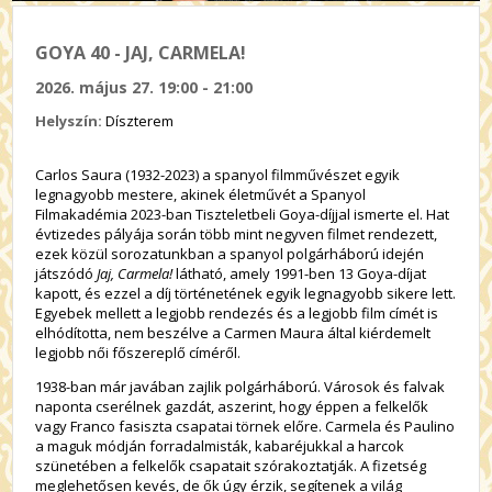
GOYA 40 - JAJ, CARMELA!
2026. május 27. 19:00 - 21:00
Helyszín:
Díszterem
Carlos Saura (1932-2023) a spanyol filmművészet egyik
legnagyobb mestere, akinek életművét a Spanyol
Filmakadémia 2023-ban Tiszteletbeli Goya-díjjal ismerte el. Hat
évtizedes pályája során több mint negyven filmet rendezett,
ezek közül sorozatunkban a spanyol polgárháború idején
játszódó
Jaj, Carmela!
látható, amely 1991-ben 13 Goya-díjat
kapott, és ezzel a díj történetének egyik legnagyobb sikere lett.
Egyebek mellett a legjobb rendezés és a legjobb film címét is
elhódította, nem beszélve a Carmen Maura által kiérdemelt
legjobb női főszereplő címéről.
1938-ban már javában zajlik polgárháború. Városok és falvak
naponta cserélnek gazdát, aszerint, hogy éppen a felkelők
vagy Franco fasiszta csapatai törnek előre. Carmela és Paulino
a maguk módján forradalmisták, kabaréjukkal a harcok
szünetében a felkelők csapatait szórakoztatják. A fizetség
meglehetősen kevés, de ők úgy érzik, segítenek a világ