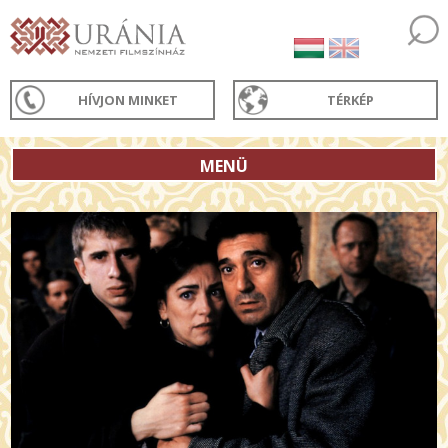
HÍVJON MINKET
TÉRKÉP
MENÜ