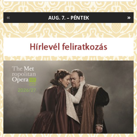
«
»
AUG. 7. – PÉNTEK