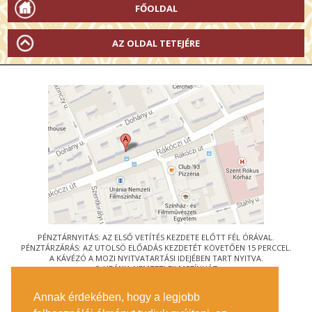
FŐOLDAL
AZ OLDAL TETEJÉRE
PÉNZTÁRNYITÁS: AZ ELSŐ VETÍTÉS KEZDETE ELŐTT FÉL ÓRÁVAL.
PÉNZTÁRZÁRÁS: AZ UTOLSÓ ELŐADÁS KEZDETÉT KÖVETŐEN 15 PERCCEL.
A KÁVÉZÓ A MOZI NYITVATARTÁSI IDEJÉBEN TART NYITVA.
© URÁNIA NEMZETI FILMSZÍNHÁZ
AZ
ART-MOZI EGYESÜLET
TAGMOZIJA
Annak érdekében, hogy a legjobb
1088 BUDAPEST, RÁKÓCZI ÚT 21.