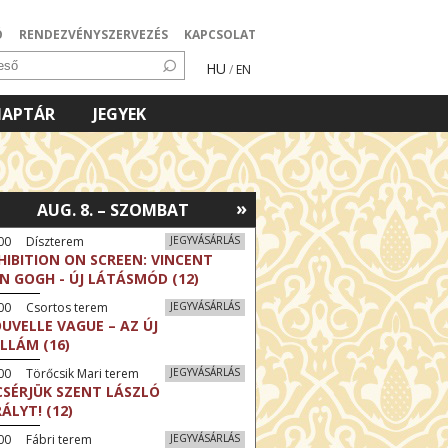
Ó
RENDEZVÉNYSZERVEZÉS
KAPCSOLAT
HU
/
EN
NAPTÁR
JEGYEK
»
AUG. 8. – SZOMBAT
:00 Díszterem
JEGYVÁSÁRLÁS
HIBITION ON SCREEN: VINCENT
N GOGH - ÚJ LÁTÁSMÓD (12)
:00 Csortos terem
JEGYVÁSÁRLÁS
UVELLE VAGUE – AZ ÚJ
LLÁM (16)
00 Törőcsik Mari terem
JEGYVÁSÁRLÁS
CSÉRJÜK SZENT LÁSZLÓ
RÁLYT! (12)
00 Fábri terem
JEGYVÁSÁRLÁS