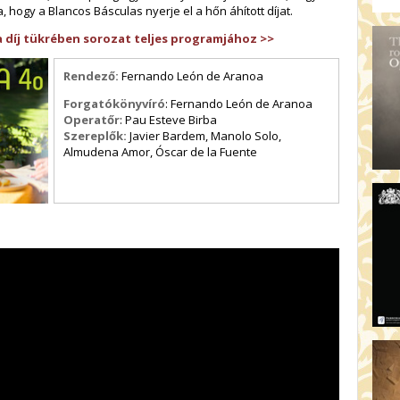
AR
 hogy a Blancos Básculas nyerje el a hőn áhított díjat.
19:
a díj tükrében sorozat teljes programjához >>
AZ
19
Rendező:
Fernando León de Aranoa
ÁD
Forgatókönyvíró
: Fernando León de Aranoa
19:
Operatőr
: Pau Esteve Birba
HO
Szereplők:
Javier Bardem, Manolo Solo,
NÉ
Almudena Amor, Óscar de la Fuente
19
OD