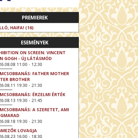
PREMIEREK
LLÓ, HAIFA! (16)
ESEMÉNYEK
HIBITION ON SCREEN: VINCENT
N GOGH - ÚJ LÁTÁSMÓD
6.08.08 11:00 - 12:30
LMCSOBBANÁS: FATHER MOTHER
STER BROTHER
6.08.11 19:30 - 21:30
LMCSOBBANÁS: ÉRZELMI ÉRTÉK
6.08.13 19:30 - 21:45
LMCSOBBANÁS: A SZERETET, AMI
EGMARAD
6.08.18 19:30 - 21:30
GMEZŐK LOVAGJA
6.08.23 16:00 - 18:30