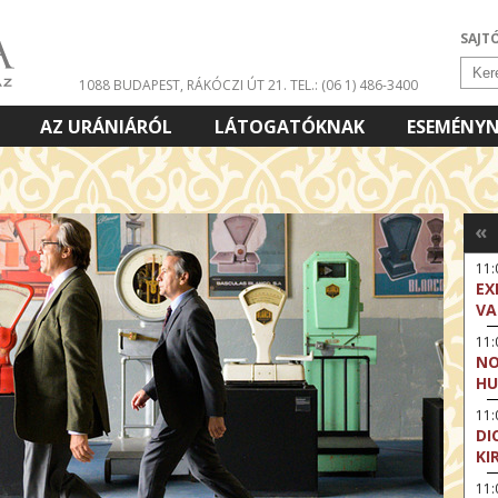
SAJT
1088 BUDAPEST, RÁKÓCZI ÚT 21.
TEL.: (06 1) 486-3400
AZ URÁNIÁRÓL
LÁTOGATÓKNAK
ESEMÉNY
«
11
EX
VA
11
NO
HU
11:
DI
KI
11: