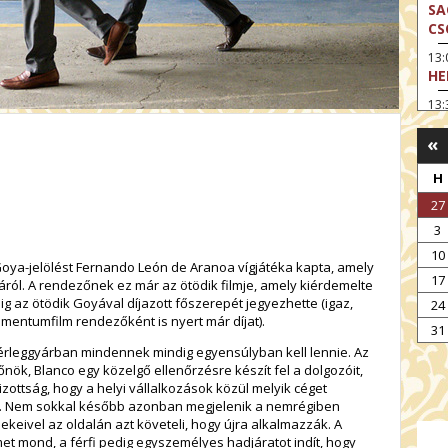
SA
CS
13
HE
13:
A 
«
13
MA
H
14:
27
ME
3
15
10
MO
 Goya-jelölést Fernando León de Aranoa vígjátéka kapta, amely
17
áról. A rendezőnek ez már az ötödik filmje, amely kiérdemelte
15
ig az ötödik Goyával díjazott főszerepét jegyezhette (igaz,
24
OD
entumfilm rendezőként is nyert már díjat).
31
16:
érleggyárban mindennek mindig egyensúlyban kell lennie. Az
TA
főnök, Blanco egy közelgő ellenőrzésre készít fel a dolgozóit,
17:
zottság, hogy a helyi vállalkozások közül melyik céget
MO
jra. Nem sokkal később azonban megjelenik a nemrégiben
ekeivel az oldalán azt követeli, hogy újra alkalmazzák. A
17
et mond, a férfi pedig egyszemélyes hadjáratot indít, hogy