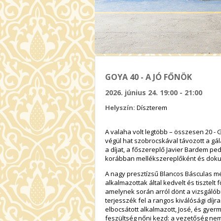
GOYA 40 - A JÓ FŐNÖK
2026. június 24. 19:00 - 21:00
Helyszín:
Díszterem
A valaha volt legtöbb – összesen 20 -
végül hat szobrocskával távozott a gál
a díjat, a főszereplő Javier Bardem ped
korábban mellékszereplőként és dokum
A nagy presztízsű Blancos Básculas m
alkalmazottak által kedvelt és tisztelt 
amelynek során arról dönt a vizsgálóbi
terjesszék fel a rangos kiválósági dí
elbocsátott alkalmazott, José, és gyerm
feszültség nőni kezd: a vezetőség nem