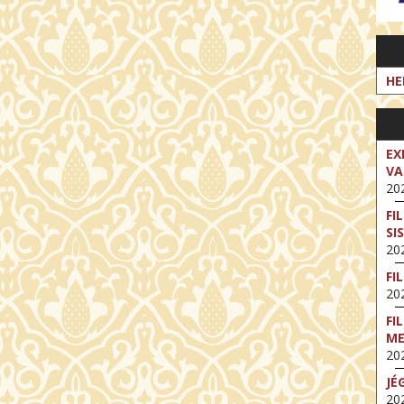
HE
EX
VA
202
FI
SI
202
FI
202
FI
M
202
JÉ
202