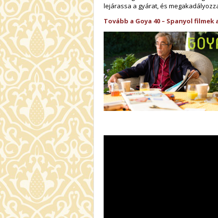
lejárassa a gyárat, és megakadályozza,
Tovább a Goya 40 – Spanyol filmek 