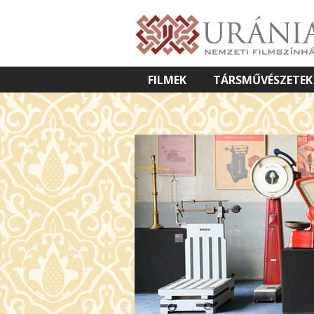
FILMEK
TÁRSMŰVÉSZETEK
VETÍTETT KÉPES ELŐADÁSOK