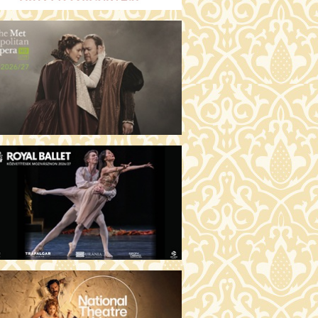
GENTIN TÖRTÉNETEK (16)
00 Fábri terem
JEGYVÁSÁRLÁS
 ÖRDÖG PRADÁT VISEL 2. (12)
:00 Csortos terem
JEGYVÁSÁRLÁS
ÁM ALMÁI (16)
00 Törőcsik Mari terem
JEGYVÁSÁRLÁS
GYAN TUDNÉK ÉLNI
LKÜLED? (12)
:00 Díszterem
JEGYVÁSÁRLÁS
ÜSSZEIA (16)