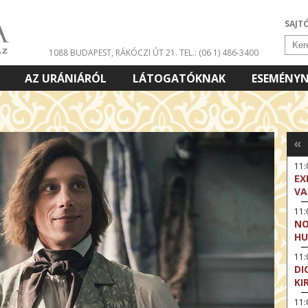
SAJT
1088 BUDAPEST, RÁKÓCZI ÚT 21.
TEL.: (06 1) 486-3400
AZ URÁNIÁRÓL
LÁTOGATÓKNAK
ESEMÉNY
«
11
EX
VA
11
NO
HU
11:
DI
KI
11: