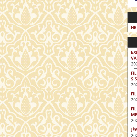
HE
EX
VA
202
FI
SI
202
FI
202
FI
M
202
JÉ
202