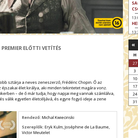
SA
CS
13
HE
13:
A 
«
13
 PREMIER ELŐTTI VETÍTÉS
MA
H
14:
27
ME
3
15
10
MO
yobb sztárja a neves zeneszerző, Frédéric Chopin. Ő az
17
éjszakai élet királya, aki minden tekintetet magára vonz.
15
 sikerben – de ő már tudja, hogy napjai meg vannak számlálva,
24
OD
s válik egyetlen életcéljává, és egyre fogyó ideje a zene
31
16:
TA
Rendező:
Michal Kwiecinski
17:
MO
Szereplők:
Eryk Kulm, Joséphine de La Baume,
Victor Meutelet
17