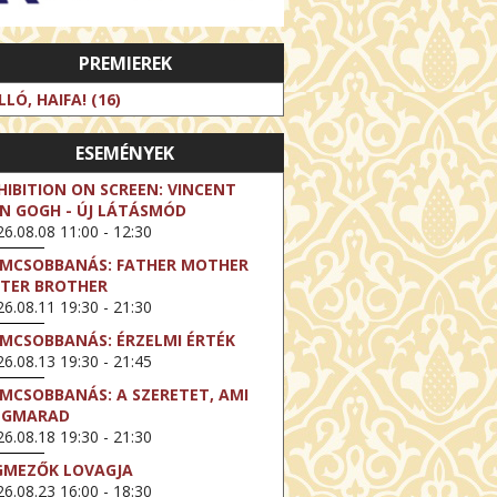
PREMIEREK
LLÓ, HAIFA! (16)
ESEMÉNYEK
HIBITION ON SCREEN: VINCENT
N GOGH - ÚJ LÁTÁSMÓD
6.08.08 11:00 - 12:30
LMCSOBBANÁS: FATHER MOTHER
STER BROTHER
6.08.11 19:30 - 21:30
LMCSOBBANÁS: ÉRZELMI ÉRTÉK
6.08.13 19:30 - 21:45
LMCSOBBANÁS: A SZERETET, AMI
EGMARAD
6.08.18 19:30 - 21:30
GMEZŐK LOVAGJA
6.08.23 16:00 - 18:30