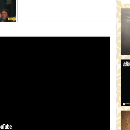
AR
19:
AZ
19
ÁD
19:
HO
NÉ
19
OD