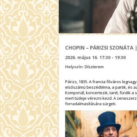
CHOPIN – PÁRIZSI SZONÁTA |
2026. május 16. 17:30 - 19:30
Helyszín:
Díszterem
Párizs, 1835. A francia főváros legnag
elsőszámú beszédtéma, a partik, és az 
Komponál, koncertezik, tanít, fürdik a
mert tüdeje vérezni kezd. A zeneszerzé
forradalmasítására sürgeti.