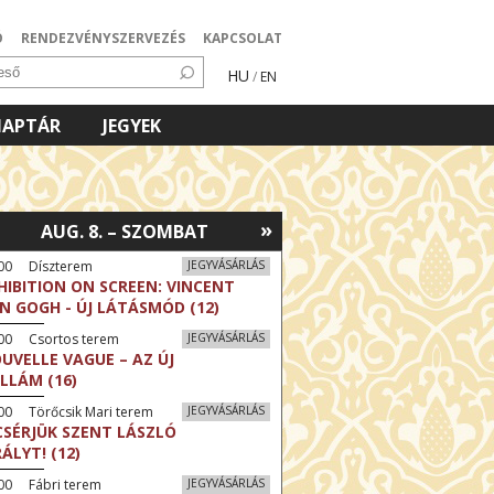
Ó
RENDEZVÉNYSZERVEZÉS
KAPCSOLAT
HU
/
EN
NAPTÁR
JEGYEK
»
AUG. 8. – SZOMBAT
:00 Díszterem
JEGYVÁSÁRLÁS
HIBITION ON SCREEN: VINCENT
N GOGH - ÚJ LÁTÁSMÓD (12)
:00 Csortos terem
JEGYVÁSÁRLÁS
UVELLE VAGUE – AZ ÚJ
LLÁM (16)
00 Törőcsik Mari terem
JEGYVÁSÁRLÁS
CSÉRJÜK SZENT LÁSZLÓ
RÁLYT! (12)
00 Fábri terem
JEGYVÁSÁRLÁS