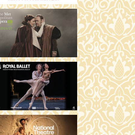
GENTIN TÖRTÉNETEK (16)
00 Fábri terem
JEGYVÁSÁRLÁS
 ÖRDÖG PRADÁT VISEL 2. (12)
:00 Csortos terem
JEGYVÁSÁRLÁS
ÁM ALMÁI (16)
00 Törőcsik Mari terem
JEGYVÁSÁRLÁS
GYAN TUDNÉK ÉLNI
LKÜLED? (12)
:00 Díszterem
JEGYVÁSÁRLÁS
ÜSSZEIA (16)