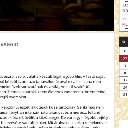
18
OD
19
FI
19:
A 
«
AVAGGIO
19:
MI
H
27
3
10
űvészről szóló, valaha készült legátfogóbb film. A festő saját,
17
 első kézből származó tanúvallomásával ez a film soha nem
Remekművek sorozatának és a világ vezető szakértői
24
erülhetnek a barokk zseni életének ismeretlen történeteibe,
31
rejlő nyomokat.
 képzőművészeti alkotások közé tartoznak. Senki más nem
ámai fényt, az intenzív naturalizmust és a merész, feltűnő
zadok óta elbűvölik a közönséget. De van egy mélyebb rejtély
 feltevésére sarkall minket. Mit árulnak el ezek a remekművek
ó érdekes önarcképek – néha burkoltan, néha nyíltan – ritka