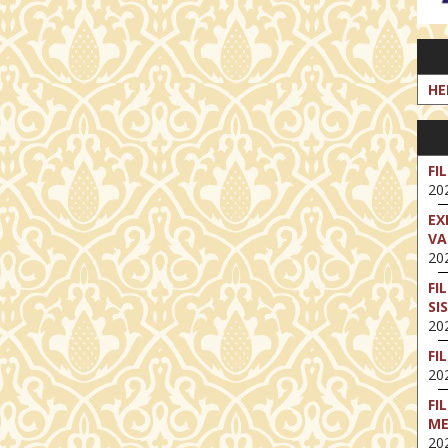
HE
FI
202
EX
VA
202
FI
SI
202
FI
202
FI
M
202