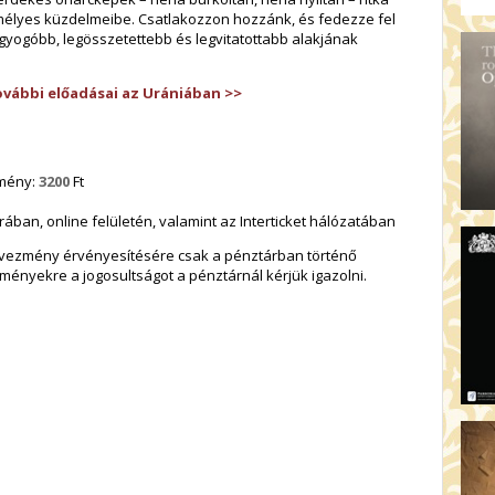
mélyes küzdelmeibe. Csatlakozzon hozzánk, és fedezze fel
gyogóbb, legösszetettebb és legvitatottabb alakjának
ovábbi előadásai az Urániában >>
zmény:
3200
Ft
ban, online felületén, valamint az Interticket hálózatában
dvezmény érvényesítésére csak a pénztárban történő
ményekre a jogosultságot a pénztárnál kérjük igazolni.