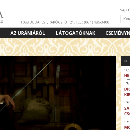
SAJT
1088 BUDAPEST, RÁKÓCZI ÚT 21.
TEL.: (06 1) 486-3400
AZ URÁNIÁRÓL
LÁTOGATÓKNAK
ESEMÉNY
«
16
HE
17:
DI
KI
17
SA
CS
17:
MO