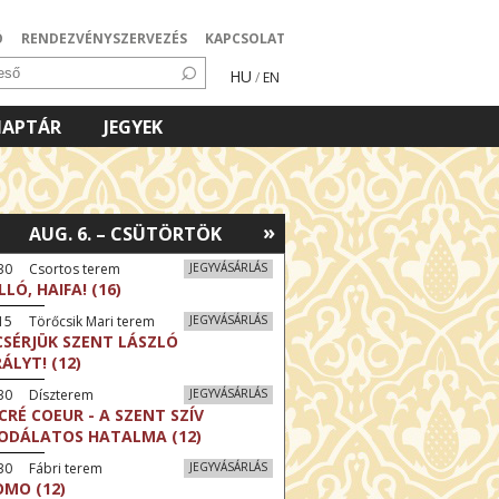
Ó
RENDEZVÉNYSZERVEZÉS
KAPCSOLAT
HU
/
EN
NAPTÁR
JEGYEK
»
AUG. 6. – CSÜTÖRTÖK
:30 Csortos terem
JEGYVÁSÁRLÁS
LLÓ, HAIFA! (16)
15 Törőcsik Mari terem
JEGYVÁSÁRLÁS
CSÉRJÜK SZENT LÁSZLÓ
RÁLYT! (12)
:30 Díszterem
JEGYVÁSÁRLÁS
CRÉ COEUR - A SZENT SZÍV
ODÁLATOS HATALMA (12)
30 Fábri terem
JEGYVÁSÁRLÁS
MO (12)