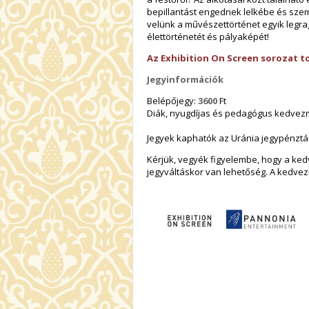
bepillantást engednek lelkébe és sze
velünk a művészettörténet egyik legra
élettörténetét és pályaképét!
Az Exhibition On Screen sorozat t
Jegyinformációk
Belépőjegy:
3600
Ft
Diák, nyugdíjas és pedagógus kedve
Jegyek kaphatók az Uránia jegypénztárá
Kérjük, vegyék figyelembe, hogy a ke
jegyváltáskor van lehetőség. A kedvez