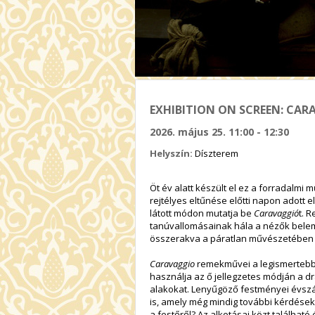
EXHIBITION ON SCREEN: CAR
2026. május 25. 11:00 - 12:30
Helyszín:
Díszterem
Öt év alatt készült el ez a forradalmi m
rejtélyes eltűnése előtti napon adott
látott módon mutatja be
Caravaggió
t. 
tanúvallomásainak hála a nézők belem
összerakva a páratlan művészetében 
Caravaggio
remekművei a legismertebb
használja az ő jellegzetes módján a dr
alakokat. Lenyűgöző festményei évszá
is, amely még mindig további kérdések
a festőről? Az alkotásai közt találhat