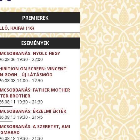
PREMIEREK
LLÓ, HAIFA! (16)
ESEMÉNYEK
LMCSOBBANÁS: NYOLC HEGY
6.08.06 19:30 - 22:00
HIBITION ON SCREEN: VINCENT
N GOGH - ÚJ LÁTÁSMÓD
6.08.08 11:00 - 12:30
LMCSOBBANÁS: FATHER MOTHER
STER BROTHER
6.08.11 19:30 - 21:30
LMCSOBBANÁS: ÉRZELMI ÉRTÉK
6.08.13 19:30 - 21:45
LMCSOBBANÁS: A SZERETET, AMI
EGMARAD
6.08.18 19:30 - 21:30