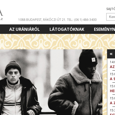
SAJT
1088 BUDAPEST, RÁKÓCZI ÚT 21.
TEL.: (06 1) 486-3400
AZ URÁNIÁRÓL
LÁTOGATÓKNAK
ESEMÉNY
«
14
AZ
15:
A 
15
HE
15:
A 
15
EG