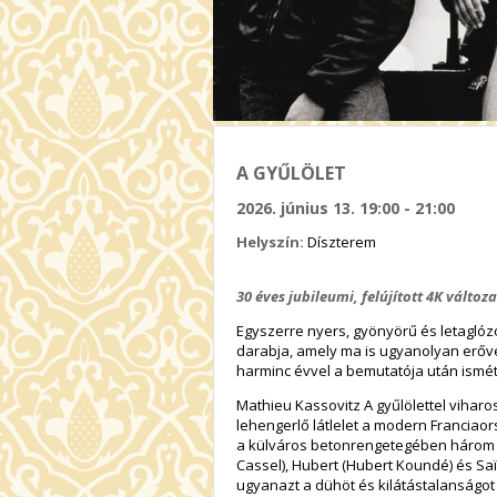
A GYŰLÖLET
2026. június 13. 19:00 - 21:00
Helyszín:
Díszterem
30 éves jubileumi, felújított 4K változa
Egyszerre nyers, gyönyörű és letagló
darabja, amely ma is ugyanolyan erővel
harminc évvel a bemutatója után ismét 
Mathieu Kassovitz A gyűlölettel viharo
lehengerlő látlelet a modern Franciao
a külváros betonrengetegében három ba
Cassel), Hubert (Hubert Koundé) és Sa
ugyanazt a dühöt és kilátástalanságot