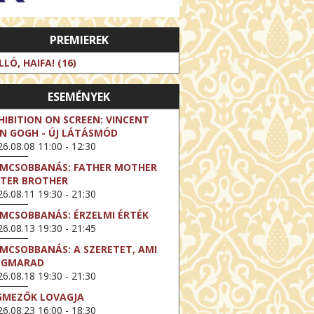
PREMIEREK
LLÓ, HAIFA! (16)
ESEMÉNYEK
HIBITION ON SCREEN: VINCENT
N GOGH - ÚJ LÁTÁSMÓD
6.08.08 11:00 - 12:30
LMCSOBBANÁS: FATHER MOTHER
STER BROTHER
6.08.11 19:30 - 21:30
LMCSOBBANÁS: ÉRZELMI ÉRTÉK
6.08.13 19:30 - 21:45
LMCSOBBANÁS: A SZERETET, AMI
EGMARAD
6.08.18 19:30 - 21:30
GMEZŐK LOVAGJA
6.08.23 16:00 - 18:30