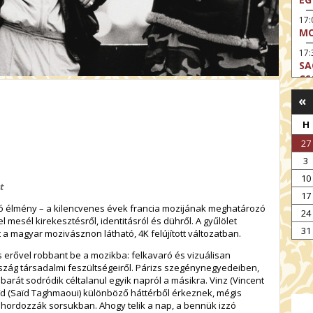
17
MO
17:
SA
CS
«
17:
SZ
H
17
27
MO
3
19
OD
10
t
17
19
zó élmény – a kilencvenes évek francia mozijának meghatározó
ME
24
 mesél kirekesztésről, identitásról és dühről. A gyűlölet
19:
31
a magyar mozivásznon látható, 4K felújított változatban.
KE
s erővel robbant be a mozikba: felkavaró és vizuálisan
20:
rszág társadalmi feszültségeiről. Párizs szegénynegyedeiben,
AZ
rát sodródik céltalanul egyik napról a másikra. Vinz (Vincent
ïd (Saïd Taghmaoui) különböző háttérből érkeznek, mégis
 hordozzák sorsukban. Ahogy telik a nap, a bennük izzó