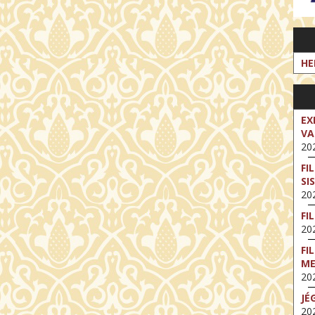
HE
EX
VA
202
FI
SI
202
FI
202
FI
M
202
JÉ
202