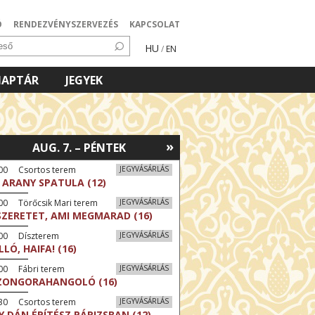
Ó
RENDEZVÉNYSZERVEZÉS
KAPCSOLAT
HU
/
EN
NAPTÁR
JEGYEK
»
AUG. 7. – PÉNTEK
:00 Csortos terem
JEGYVÁSÁRLÁS
 ARANY SPATULA (12)
00 Törőcsik Mari terem
JEGYVÁSÁRLÁS
SZERETET, AMI MEGMARAD (16)
:00 Díszterem
JEGYVÁSÁRLÁS
LLÓ, HAIFA! (16)
00 Fábri terem
JEGYVÁSÁRLÁS
ZONGORAHANGOLÓ (16)
:30 Csortos terem
JEGYVÁSÁRLÁS
Y DÁN ÉPÍTÉSZ PÁRIZSBAN (12)