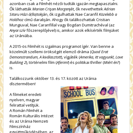
azonban csak a Filmhét nézői tudták igazán megtapasztalni.
Ők láthatták
Marian Crişan Morgen
jét, ők nevethettek
Adrian
Sitaru Házi á(lla)tok
ján, ők izgulhattak Nae Caranfil
Közelebb a
Holdhoz
című darabján. Ahogy ők találkozhattak Cristian
Mungiuval, Nae Caranfillal vagy Bogdan Dumitrachéval (az
Anyai szív
főszereplőjével) is, amikor azok elkísérték filmjüket
az Urániába.
A 2015-ös Filmhét is izgalmas programot ígér. Van benne a
közelmúlt szellemi örökségét elemző dráma (
Quod Erat
Demonstrandum, A kiválasztott
), vígjáték (
Amerika, itt vagyunk!, Love
Building 2
), történelmi film (
Aferim!
) és politikai thriller (
Miért én?
)
is.
Találkozzunk október 13. és 17. között az Uránia
dísztermében!
A filmeket eredeti
nyelven, magyar
felirattal vetítjük.
A Román Filmhét a
Román Kulturális Intézet
és az Uránia Nemzeti
Filmszínház
együttműködésében, az