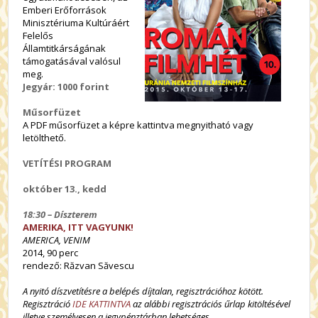
Emberi Erőforrások
Minisztériuma Kultúráért
Felelős
Államtitkárságának
támogatásával valósul
meg.
Jegyár: 1000 forint
Műsorfüzet
A PDF műsorfüzet a képre kattintva megnyitható vagy
letölthető.
VETÍTÉSI PROGRAM
október 13., kedd
18:30 – Díszterem
AMERIKA, ITT VAGYUNK!
AMERICA, VENIM
2014, 90 perc
rendező: Răzvan Săvescu
A nyitó díszvetítésre a belépés díjtalan, regisztrációhoz kötött.
Regisztráció
IDE KATTINTVA
az alábbi regisztrációs űrlap kitöltésével
illetve személyesen a jegypénztárban lehetséges.