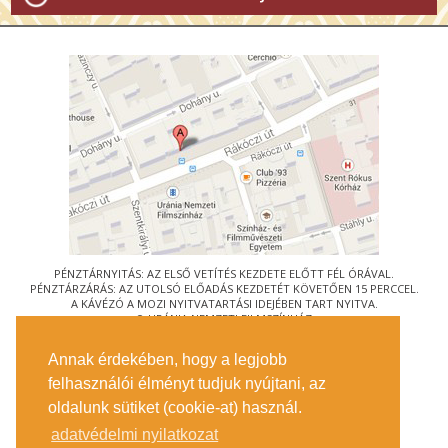
PÉNZTÁRNYITÁS: AZ ELSŐ VETÍTÉS KEZDETE ELŐTT FÉL ÓRÁVAL.
PÉNZTÁRZÁRÁS: AZ UTOLSÓ ELŐADÁS KEZDETÉT KÖVETŐEN 15 PERCCEL.
A KÁVÉZÓ A MOZI NYITVATARTÁSI IDEJÉBEN TART NYITVA.
© URÁNIA NEMZETI FILMSZÍNHÁZ
AZ
ART-MOZI EGYESÜLET
TAGMOZIJA
Annak érdekében, hogy a legjobb
1088 BUDAPEST, RÁKÓCZI ÚT 21.
felhasználói élményt tudjuk nyújtani, az
MEGKÖZELÍTÉS
oldalunk sütiket (cookie-at) használ.
JEGYINFORMÁCIÓ
ÍRJON NEKÜNK!
adatvédelmi nyilatkozat
KÖZÉRDEKŰ ADATOK