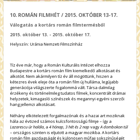
10. ROMÁN FILMHÉT / 2015. OKTÓBER 13-17.
Válogatás a kortárs román filmtermésből
2015. október 13. - 2015. október 17.
Helyszín:
Uránia Nemzeti Filmszínház
Tíz éve már, hogy a Román Kulturális Intézet elhozza
Budapestre a kortárs román film kiemelkedő alkotásait és
alkotóit. Nem akármilyen tíz év áll mögöttünk, hiszen a
kétezres évek eleje óta a román film új hulláma, legújabb
generációja világszerte fogalommá vált. Társa dalmilag
érzékeny és történelmileg tudatos filmek, koncentrált drámai
helyzetek, kimagasló színészek és megannyi egyéni szerzői
hang jellemzi alkotásait.
Néhány elkötelezett forgalmazónak és a hazai art moziknak
hála az évtized számos kulcsfontosságú filmje – így a
Lazarescu úr halála
, a
4 hónap, 3 hét és 2 nap
vagy
A dombokon túl
– országos szinten is eljutott a magyar mozikba. A kortárs
román film gazdagságát és különösen műfaji sokszínűségét