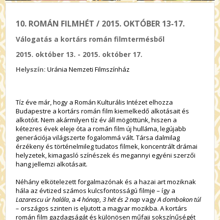
10. ROMÁN FILMHÉT / 2015. OKTÓBER 13-17.
Válogatás a kortárs román filmtermésből
2015. október 13. - 2015. október 17.
Helyszín:
Uránia Nemzeti Filmszínház
Tíz éve már, hogy a Román Kulturális Intézet elhozza
Budapestre a kortárs román film kiemelkedő alkotásait és
alkotóit. Nem akármilyen tíz év áll mögöttünk, hiszen a
kétezres évek eleje óta a román film új hulláma, legújabb
generációja világszerte fogalommá vált. Társa dalmilag
érzékeny és történelmileg tudatos filmek, koncentrált drámai
helyzetek, kimagasló színészek és megannyi egyéni szerzői
hang jellemzi alkotásait.
Néhány elkötelezett forgalmazónak és a hazai art moziknak
hála az évtized számos kulcsfontosságú filmje – így a
Lazarescu úr halála
, a
4 hónap, 3 hét és 2 nap
vagy
A dombokon túl
– országos szinten is eljutott a magyar mozikba. A kortárs
román film gazdagságát és különösen műfaji sokszínűségét