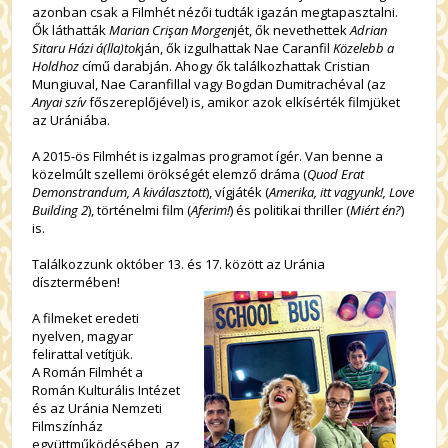
azonban csak a Filmhét nézői tudták igazán megtapasztalni.
Ők láthatták
Marian Crişan Morgen
jét, ők nevethettek
Adrian
Sitaru Házi á(lla)tok
ján, ők izgulhattak Nae Caranfil
Közelebb a
Holdhoz
című darabján. Ahogy ők találkozhattak Cristian
Mungiuval, Nae Caranfillal vagy Bogdan Dumitrachéval (az
Anyai szív
főszereplőjével) is, amikor azok elkísérték filmjüket
az Urániába.
A 2015-ös Filmhét is izgalmas programot ígér. Van benne a
közelmúlt szellemi örökségét elemző dráma (
Quod Erat
Demonstrandum, A kiválasztott
), vígjáték (
Amerika, itt vagyunk!, Love
Building 2
), történelmi film (
Aferim!
) és politikai thriller (
Miért én?
)
is.
Találkozzunk október 13. és 17. között az Uránia
dísztermében!
A filmeket eredeti
nyelven, magyar
felirattal vetítjük.
A Román Filmhét a
Román Kulturális Intézet
és az Uránia Nemzeti
Filmszínház
együttműködésében, az