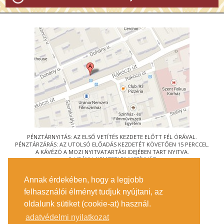
PÉNZTÁRNYITÁS: AZ ELSŐ VETÍTÉS KEZDETE ELŐTT FÉL ÓRÁVAL.
PÉNZTÁRZÁRÁS: AZ UTOLSÓ ELŐADÁS KEZDETÉT KÖVETŐEN 15 PERCCEL.
A KÁVÉZÓ A MOZI NYITVATARTÁSI IDEJÉBEN TART NYITVA.
© URÁNIA NEMZETI FILMSZÍNHÁZ
AZ
ART-MOZI EGYESÜLET
TAGMOZIJA
Annak érdekében, hogy a legjobb
1088 BUDAPEST, RÁKÓCZI ÚT 21.
felhasználói élményt tudjuk nyújtani, az
MEGKÖZELÍTÉS
oldalunk sütiket (cookie-at) használ.
JEGYINFORMÁCIÓ
ÍRJON NEKÜNK!
adatvédelmi nyilatkozat
KÖZÉRDEKŰ ADATOK