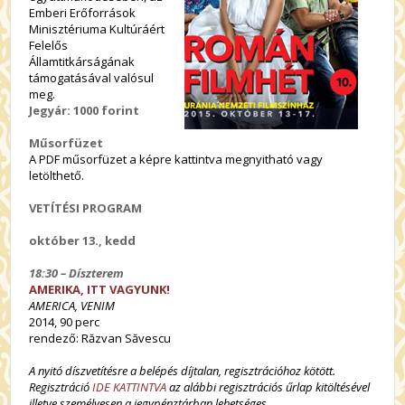
Emberi Erőforrások
Minisztériuma Kultúráért
Felelős
Államtitkárságának
támogatásával valósul
meg.
Jegyár: 1000 forint
Műsorfüzet
A PDF műsorfüzet a képre kattintva megnyitható vagy
letölthető.
VETÍTÉSI PROGRAM
október 13., kedd
18:30 – Díszterem
AMERIKA, ITT VAGYUNK!
AMERICA, VENIM
2014, 90 perc
rendező: Răzvan Săvescu
A nyitó díszvetítésre a belépés díjtalan, regisztrációhoz kötött.
Regisztráció
IDE KATTINTVA
az alábbi regisztrációs űrlap kitöltésével
illetve személyesen a jegypénztárban lehetséges.