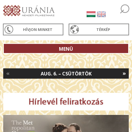
HÍVJON MINKET
TÉRKÉP
MENÜ
«
»
AUG. 6. – CSÜTÖRTÖK