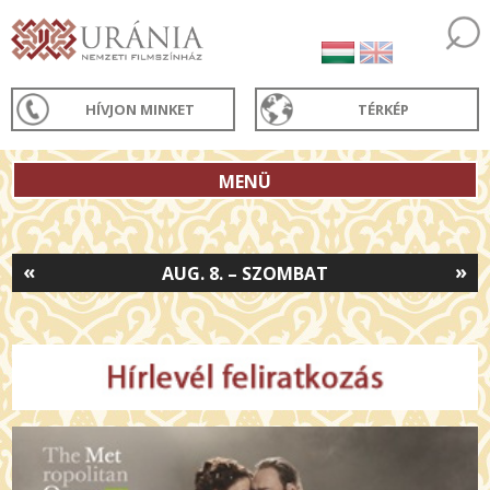
HÍVJON MINKET
TÉRKÉP
MENÜ
«
»
AUG. 8. – SZOMBAT