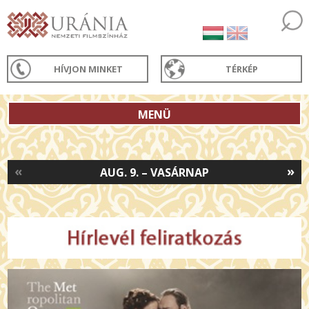
HÍVJON MINKET
TÉRKÉP
MENÜ
«
»
AUG. 9. – VASÁRNAP