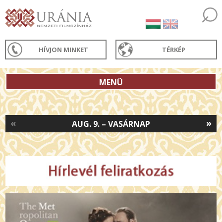
HÍVJON MINKET
TÉRKÉP
MENÜ
«
»
AUG. 9. – VASÁRNAP