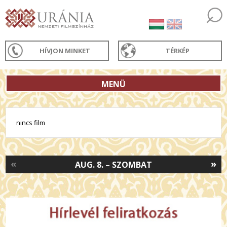
HÍVJON MINKET
TÉRKÉP
MENÜ
nincs film
«
»
AUG. 8. – SZOMBAT