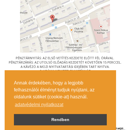
PÉNZTÁRNYITÁS: AZ ELSŐ VETÍTÉS KEZDETE ELŐTT FÉL ÓRÁVAL.
PÉNZTÁRZÁRÁS: AZ UTOLSÓ ELŐADÁS KEZDETÉT KÖVETŐEN 15 PERCCEL.
A KÁVÉZÓ A MOZI NYITVATARTÁSI IDEJÉBEN TART NYITVA.
© URÁNIA NEMZETI FILMSZÍNHÁZ
AZ
ART-MOZI EGYESÜLET
TAGMOZIJA
Annak érdekében, hogy a legjobb
1088 BUDAPEST, RÁKÓCZI ÚT 21.
felhasználói élményt tudjuk nyújtani, az
MEGKÖZELÍTÉS
oldalunk sütiket (cookie-at) használ.
JEGYINFORMÁCIÓ
ÍRJON NEKÜNK!
adatvédelmi nyilatkozat
KÖZÉRDEKŰ ADATOK
SAJTÓ
ADATVÉDELMI TÁJÉKOZTATÓ
Rendben