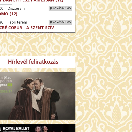
:00 Díszterem
JEGYVÁSÁRLÁS
MO (12)
30 Fábri terem
JEGYVÁSÁRLÁS
CRÉ COEUR - A SZENT SZÍV
ODÁLATOS HATALMA (12)
30 Törőcsik Mari terem
JEGYVÁSÁRLÁS
ERELMEM, MAROKKÓ (16)
:30 Csortos terem
JEGYVÁSÁRLÁS
HÁCS – VILÁGOK HARCA (12)
:00 Díszterem
JEGYVÁSÁRLÁS
ÜSSZEIA (16)
:30 Csortos terem
JEGYVÁSÁRLÁS
GHÍVÁS (16)
30 Fábri terem
JEGYVÁSÁRLÁS
SERŰ KARÁCSONY (16)
00 Törőcsik Mari terem
JEGYVÁSÁRLÁS
 IDEGEN (16)