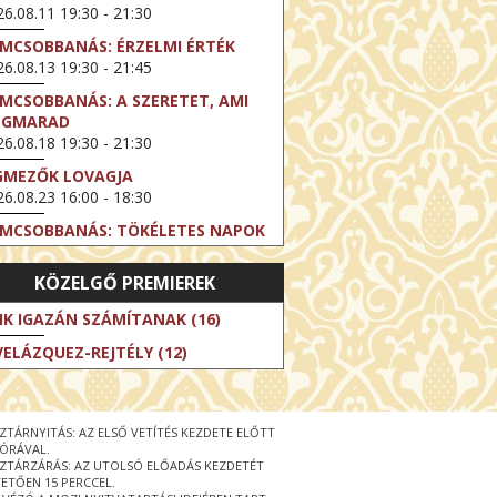
6.08.11 19:30 - 21:30
LMCSOBBANÁS: ÉRZELMI ÉRTÉK
6.08.13 19:30 - 21:45
LMCSOBBANÁS: A SZERETET, AMI
EGMARAD
6.08.18 19:30 - 21:30
GMEZŐK LOVAGJA
6.08.23 16:00 - 18:30
LMCSOBBANÁS: TÖKÉLETES NAPOK
6.08.25 19:30 - 21:45
KÖZELGŐ PREMIEREK
LMCSOBBANÁS: IFJÚSÁG
6.08.27 19:30 - 21:30
IK IGAZÁN SZÁMÍTANAK (16)
HIBITION ON SCREEN: VINCENT
VELÁZQUEZ-REJTÉLY (12)
N GOGH - ÚJ LÁTÁSMÓD
6.08.30 11:00 - 12:30
 LIVE / DAVID IRELAND: THE FIFTH
ZTÁRNYITÁS: AZ ELSŐ VETÍTÉS KEZDETE ELŐTT
EP
 ÓRÁVAL.
6.09.01 19:00 - 21:00
ZTÁRZÁRÁS: AZ UTOLSÓ ELŐADÁS KEZDETÉT
ETŐEN 15 PERCCEL.
RLIN ELESTE