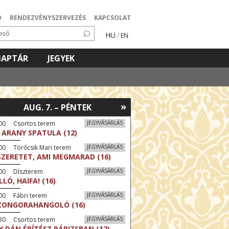
Ó
RENDEZVÉNYSZERVEZÉS
KAPCSOLAT
HU
/
EN
NAPTÁR
JEGYEK
»
AUG. 7. – PÉNTEK
:00 Csortos terem
JEGYVÁSÁRLÁS
 ARANY SPATULA (12)
00 Törőcsik Mari terem
JEGYVÁSÁRLÁS
SZERETET, AMI MEGMARAD (16)
:00 Díszterem
JEGYVÁSÁRLÁS
LLÓ, HAIFA! (16)
00 Fábri terem
JEGYVÁSÁRLÁS
ZONGORAHANGOLÓ (16)
:30 Csortos terem
JEGYVÁSÁRLÁS
Y DÁN ÉPÍTÉSZ PÁRIZSBAN (12)