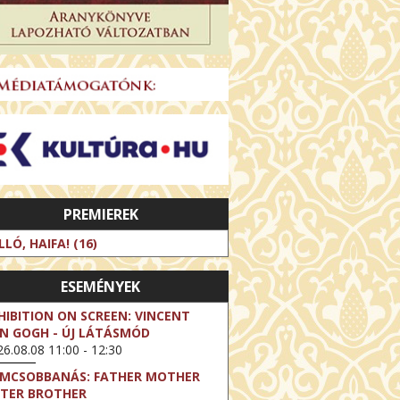
PREMIEREK
LLÓ, HAIFA! (16)
ESEMÉNYEK
HIBITION ON SCREEN: VINCENT
N GOGH - ÚJ LÁTÁSMÓD
6.08.08 11:00 - 12:30
LMCSOBBANÁS: FATHER MOTHER
STER BROTHER