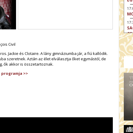
17
MO
17:
SA
CS
17:
ois Civil
SZ
s. Jackie és Clotaire. A lány gimnáziumba jár, a fiú kallódik.
17
ba szeretnek. Aztán az élet elválasztja őket egymástól, de
MO
g, ők akkor is összetartoznak.
19
s programja >>
OD
19
ME
19:
KE
20:
AZ