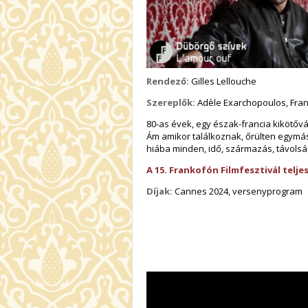
Rendező:
Gilles Lellouche
Szereplők:
Adèle Exarchopoulos, Franç
80-as évek, egy észak-francia kikötőváro
Ám amikor találkoznak, őrülten egymás
hiába minden, idő, származás, távolsá
A 15. Frankofón Filmfesztivál telje
Díjak:
Cannes 2024, versenyprogram