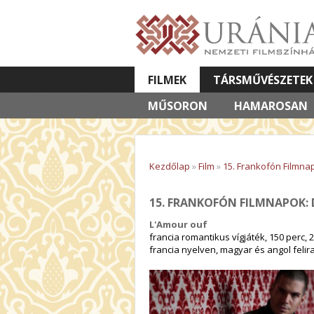
FILMEK
TÁRSMŰVÉSZETEK
MŰSORON
VETÍTETT KÉPES ELŐADÁSOK
HAMAROSAN
Kezdőlap
»
Film
»
15. Frankofón Filmna
15. FRANKOFÓN FILMNAPOK:
L'Amour ouf
francia romantikus vígjáték, 150 perc, 
francia nyelven, magyar és angol felira