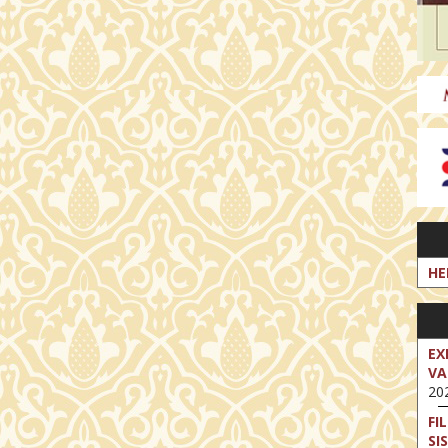
HE
EX
VA
202
FI
SI