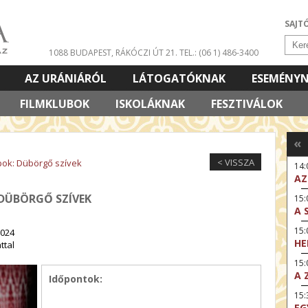
SAJT
1088 BUDAPEST, RÁKÓCZI ÚT 21.
TEL.: (06 1) 486-3400
AZ URÁNIÁRÓL
LÁTOGATÓKNAK
ESEMÉNY
FILMKLUBOK
ISKOLÁKNAK
FESZTIVÁLOK
«
< VISSZA
pok: Dübörgő szívek
14
AZ
 DÜBÖRGŐ SZÍVEK
15:
A 
15
2024
HE
ttal
15:
A 
Időpontok:
15
EG