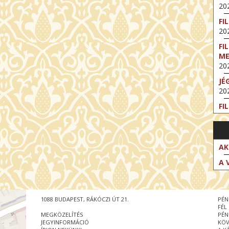
202
FI
202
FI
M
202
JÉ
202
FI
202
FI
202
AK
EX
A 
VA
202
NT
1088 BUDAPEST, RÁKÓCZI ÚT 21.
PÉN
ST
FÉL
202
MEGKÖZELÍTÉS
PÉN
JEGYINFORMÁCIÓ
KÖV
BE