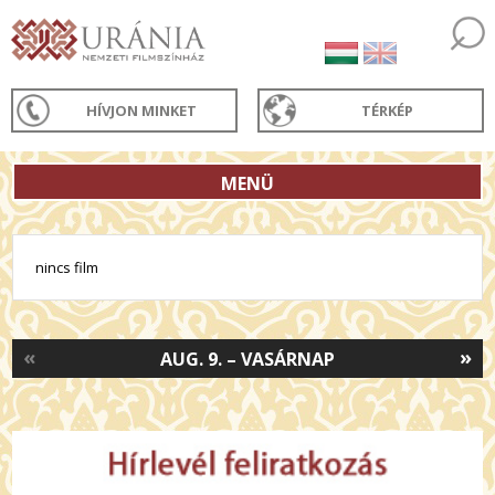
HÍVJON MINKET
TÉRKÉP
MENÜ
nincs film
«
»
AUG. 9. – VASÁRNAP