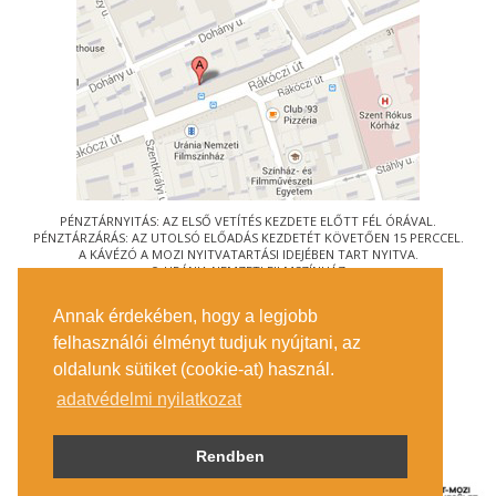
PÉNZTÁRNYITÁS: AZ ELSŐ VETÍTÉS KEZDETE ELŐTT FÉL ÓRÁVAL.
PÉNZTÁRZÁRÁS: AZ UTOLSÓ ELŐADÁS KEZDETÉT KÖVETŐEN 15 PERCCEL.
A KÁVÉZÓ A MOZI NYITVATARTÁSI IDEJÉBEN TART NYITVA.
© URÁNIA NEMZETI FILMSZÍNHÁZ
AZ
ART-MOZI EGYESÜLET
TAGMOZIJA
Annak érdekében, hogy a legjobb
1088 BUDAPEST, RÁKÓCZI ÚT 21.
felhasználói élményt tudjuk nyújtani, az
MEGKÖZELÍTÉS
oldalunk sütiket (cookie-at) használ.
JEGYINFORMÁCIÓ
ÍRJON NEKÜNK!
adatvédelmi nyilatkozat
KÖZÉRDEKŰ ADATOK
SAJTÓ
ADATVÉDELMI TÁJÉKOZTATÓ
Rendben