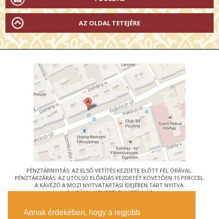
AZ OLDAL TETEJÉRE
PÉNZTÁRNYITÁS: AZ ELSŐ VETÍTÉS KEZDETE ELŐTT FÉL ÓRÁVAL.
PÉNZTÁRZÁRÁS: AZ UTOLSÓ ELŐADÁS KEZDETÉT KÖVETŐEN 15 PERCCEL.
A KÁVÉZÓ A MOZI NYITVATARTÁSI IDEJÉBEN TART NYITVA.
© URÁNIA NEMZETI FILMSZÍNHÁZ
AZ
ART-MOZI EGYESÜLET
TAGMOZIJA
Annak érdekében, hogy a legjobb
1088 BUDAPEST, RÁKÓCZI ÚT 21.