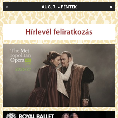
«
»
AUG. 7. – PÉNTEK