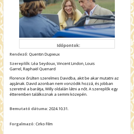
Időpontok:
Rendező:
Quentin Dupieux
Szereplők
:
Léa Seydoux,
Vincent Lindon,
Louis
Garrel,
Raphaël Quenard
Florence őrülten szerelmes Davidba, akit be akar mutatni az
apjának. David azonban nem vonzódik hozzá, és jobban
szeretné a barátja, Willy oldalán látni a nőt. A szereplők egy
étteremben találkoznak a semmi közepén.
Bemutató dátuma:
2024.10.31.
Forgalmazó:
Cirko Film