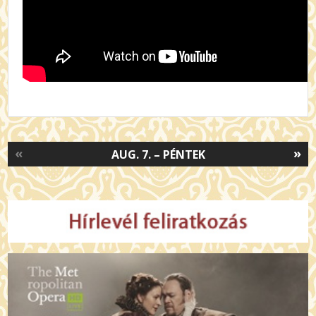
«
»
AUG. 7. – PÉNTEK