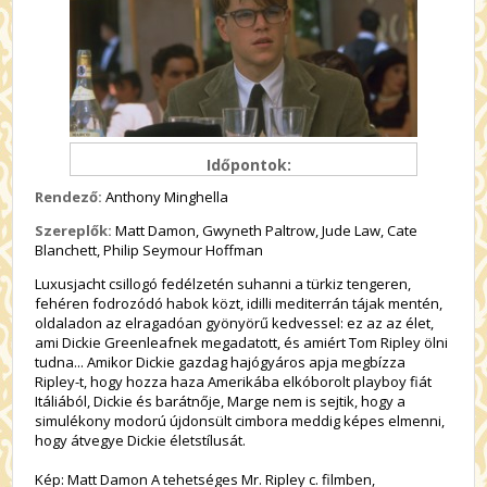
Időpontok:
Rendező:
Anthony Minghella
Szereplők:
Matt Damon, Gwyneth Paltrow, Jude Law, Cate
Blanchett, Philip Seymour Hoffman
Luxusjacht csillogó fedélzetén suhanni a türkiz tengeren,
fehéren fodrozódó habok közt, idilli mediterrán tájak mentén,
oldaladon az elragadóan gyönyörű kedvessel: ez az az élet,
ami Dickie Greenleafnek megadatott, és amiért Tom Ripley ölni
tudna... Amikor Dickie gazdag hajógyáros apja megbízza
Ripley-t, hogy hozza haza Amerikába elkóborolt playboy fiát
Itáliából, Dickie és barátnője, Marge nem is sejtik, hogy a
simulékony modorú újdonsült cimbora meddig képes elmenni,
hogy átvegye Dickie életstílusát.
Kép: Matt Damon A tehetséges Mr. Ripley c. filmben,