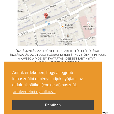
PÉNZTÁRNYITÁS: AZ ELSŐ VETÍTÉS KEZDETE ELŐTT FÉL ÓRÁVAL.
PÉNZTÁRZÁRÁS: AZ UTOLSÓ ELŐADÁS KEZDETÉT KÖVETŐEN 15 PERCCEL.
A KÁVÉZÓ A MOZI NYITVATARTÁSI IDEJÉBEN TART NYITVA.
© URÁNIA NEMZETI FILMSZÍNHÁZ
AZ
ART-MOZI EGYESÜLET
TAGMOZIJA
Annak érdekében, hogy a legjobb
1088 BUDAPEST, RÁKÓCZI ÚT 21.
felhasználói élményt tudjuk nyújtani, az
MEGKÖZELÍTÉS
oldalunk sütiket (cookie-at) használ.
JEGYINFORMÁCIÓ
ÍRJON NEKÜNK!
adatvédelmi nyilatkozat
KÖZÉRDEKŰ ADATOK
SAJTÓ
ADATVÉDELMI TÁJÉKOZTATÓ
Rendben