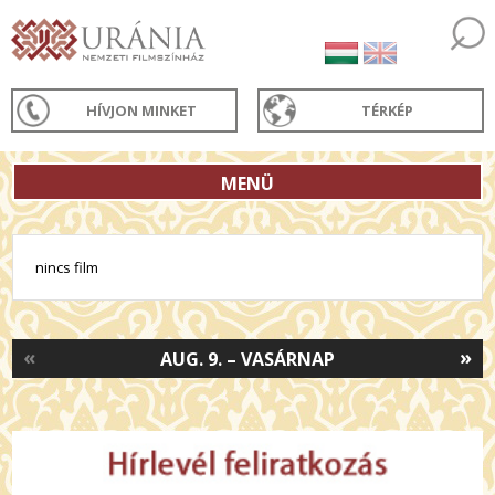
HÍVJON MINKET
TÉRKÉP
MENÜ
nincs film
«
»
AUG. 9. – VASÁRNAP