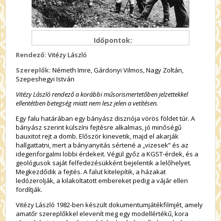
Időpontok:
Rendező:
Vitézy László
Szereplők:
Németh Imre, Gárdonyi Vilmos, Nagy Zoltán,
Szepeshegyi István
Vitézy László rendező a korábbi műsorismertetőben jelzettekkel
ellentétben betegség miatt nem lesz jelen a vetítésen.
Egy falu határában egy bányász disznója vörös földet túr. A
bányász szerint külszíni fejtésre alkalmas, jó minőségű
bauxitot rejt a domb. Először kinevetik, majd el akarják
hallgattatni, mert a bányanyitás sértené a „vizesek” és az
idegenforgalmi lobbi érdekeit. Végül győz a KGST-érdek, és a
geológusok saját felfedezésükként bejelentik a lelőhelyet.
Megkezdődik a fejtés. A falut kitelepítik, a házakat
ledózerolják, a kilakoltatott embereket pedig a vájár ellen
fordítják.
Vitézy László 1982-ben készült dokumentumjátékfilmjét, amely
amatőr szereplőkkel elevenít meg egy modellértékű, kora