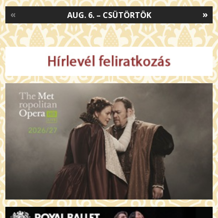
«
»
AUG. 6. – CSÜTÖRTÖK