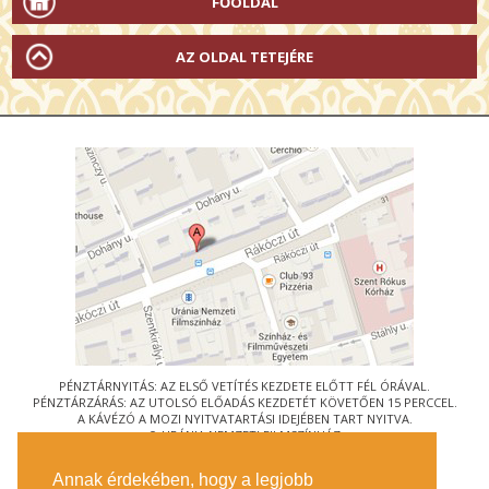
FŐOLDAL
AZ OLDAL TETEJÉRE
PÉNZTÁRNYITÁS: AZ ELSŐ VETÍTÉS KEZDETE ELŐTT FÉL ÓRÁVAL.
PÉNZTÁRZÁRÁS: AZ UTOLSÓ ELŐADÁS KEZDETÉT KÖVETŐEN 15 PERCCEL.
A KÁVÉZÓ A MOZI NYITVATARTÁSI IDEJÉBEN TART NYITVA.
© URÁNIA NEMZETI FILMSZÍNHÁZ
AZ
ART-MOZI EGYESÜLET
TAGMOZIJA
Annak érdekében, hogy a legjobb