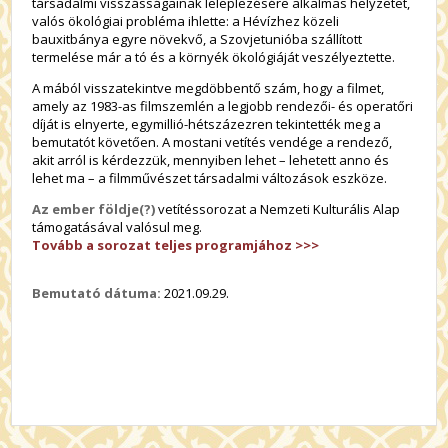
társadalmi visszásságainak leleplezésére alkalmas helyzetet,
valós ökológiai probléma ihlette: a Hévízhez közeli
bauxitbánya egyre növekvő, a Szovjetunióba szállított
termelése már a tó és a környék ökológiáját veszélyeztette.
A mából visszatekintve megdöbbentő szám, hogy a filmet,
amely az 1983-as filmszemlén a legjobb rendezői- és operatőri
díját is elnyerte, egymillió-hétszázezren tekintették meg a
bemutatót követően.
A mostani vetítés vendége a rendező,
akit arról is kérdezzük, mennyiben lehet – lehetett anno és
lehet ma – a filmművészet társadalmi változások eszköze.
Az ember földje(?)
vetítéssorozat a Nemzeti Kulturális Alap
támogatásával valósul meg.
Tovább a sorozat teljes programjához >>>
Bemutató dátuma:
2021.09.29.