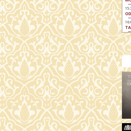
15
OD
16:
TA
17:
MO
17
AR
19:
AZ
19
ÁD
19:
HO
NÉ
19
OD