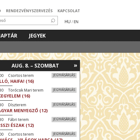
Ó
RENDEZVÉNYSZERVEZÉS
KAPCSOLAT
HU
/
EN
NAPTÁR
JEGYEK
»
AUG. 8. – SZOMBAT
:00 Csortos terem
JEGYVÁSÁRLÁS
LLÓ, HAIFA! (16)
30 Törőcsik Mari terem
JEGYVÁSÁRLÁS
KEGYELEM (16)
:30 Díszterem
JEGYVÁSÁRLÁS
GYAR MENYEGZŐ (12)
30 Fábri terem
JEGYVÁSÁRLÁS
SSZI ÉSZAK (12)
:00 Csortos terem
JEGYVÁSÁRLÁS
HÁCS – VILÁGOK HARCA (12)