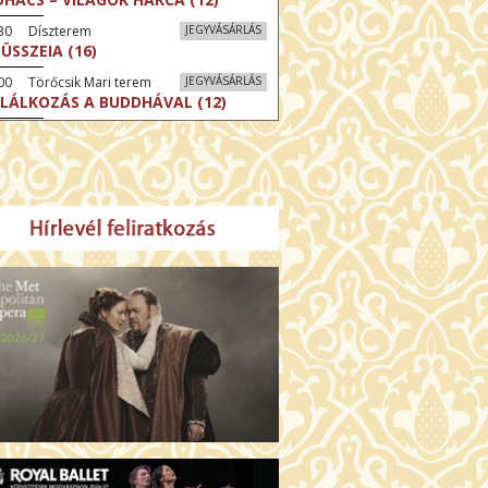
:30 Díszterem
JEGYVÁSÁRLÁS
ÜSSZEIA (16)
00 Törőcsik Mari terem
JEGYVÁSÁRLÁS
LÁLKOZÁS A BUDDHÁVAL (12)
00 Fábri terem
JEGYVÁSÁRLÁS
MO (12)
:00 Csortos terem
JEGYVÁSÁRLÁS
GENTIN TÖRTÉNETEK (16)
00 Fábri terem
JEGYVÁSÁRLÁS
 ÖRDÖG PRADÁT VISEL 2. (12)
:00 Csortos terem
JEGYVÁSÁRLÁS
ÁM ALMÁI (16)
00 Törőcsik Mari terem
JEGYVÁSÁRLÁS
GYAN TUDNÉK ÉLNI
LKÜLED? (12)
:00 Díszterem
JEGYVÁSÁRLÁS
ÜSSZEIA (16)