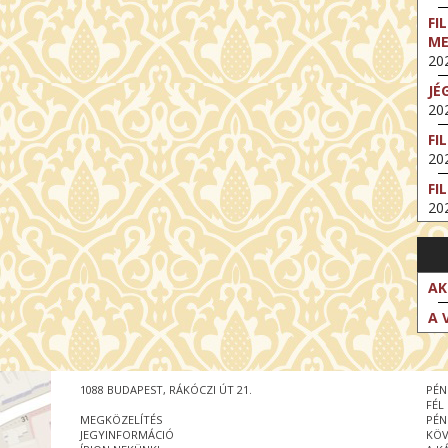
FI
M
202
JÉ
202
FI
202
FI
202
EX
VA
202
AK
NT
A 
ST
202
BE
1088 BUDAPEST, RÁKÓCZI ÚT 21.
PÉN
202
FÉL
MEGKÖZELÍTÉS
PÉN
NT
JEGYINFORMÁCIÓ
KÖV
IM