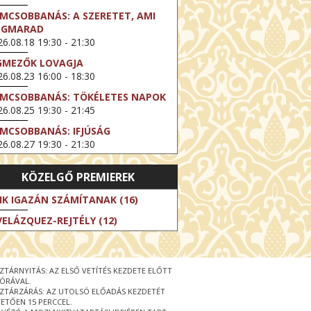
LMCSOBBANÁS: A SZERETET, AMI
EGMARAD
6.08.18 19:30 - 21:30
GMEZŐK LOVAGJA
6.08.23 16:00 - 18:30
LMCSOBBANÁS: TÖKÉLETES NAPOK
6.08.25 19:30 - 21:45
LMCSOBBANÁS: IFJÚSÁG
6.08.27 19:30 - 21:30
HIBITION ON SCREEN: VINCENT
KÖZELGŐ PREMIEREK
N GOGH - ÚJ LÁTÁSMÓD
6.08.30 11:00 - 12:30
IK IGAZÁN SZÁMÍTANAK (16)
 LIVE / DAVID IRELAND: THE FIFTH
VELÁZQUEZ-REJTÉLY (12)
EP
6.09.01 19:00 - 21:00
RLIN ELESTE
ZTÁRNYITÁS: AZ ELSŐ VETÍTÉS KEZDETE ELŐTT
6.09.13 16:00 - 19:00
 ÓRÁVAL.
ZTÁRZÁRÁS: AZ UTOLSÓ ELŐADÁS KEZDETÉT
 LIVE / OSCAR WILDE: THE
ETŐEN 15 PERCCEL.
PORTANCE OF BEING EARNEST