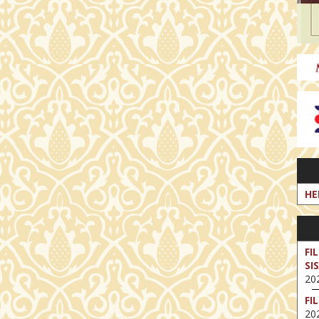
HE
FI
SI
202
FI
202