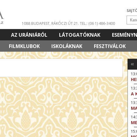
SAJT
1088 BUDAPEST, RÁKÓCZI ÚT 21.
TEL.: (06 1) 486-3400
AZ URÁNIÁRÓL
LÁTOGATÓKNAK
ESEMÉNY
FILMKLUBOK
ISKOLÁKNAK
FESZTIVÁLOK
«
13
HE
13:
A 
13
MA
14:
ME
15
MO