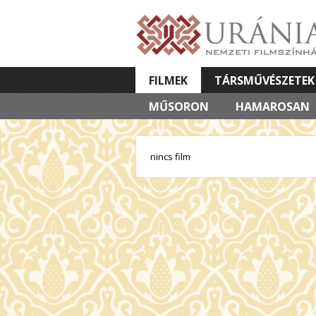
FILMEK
TÁRSMŰVÉSZETEK
MŰSORON
VETÍTETT KÉPES ELŐADÁSOK
HAMAROSAN
nincs film