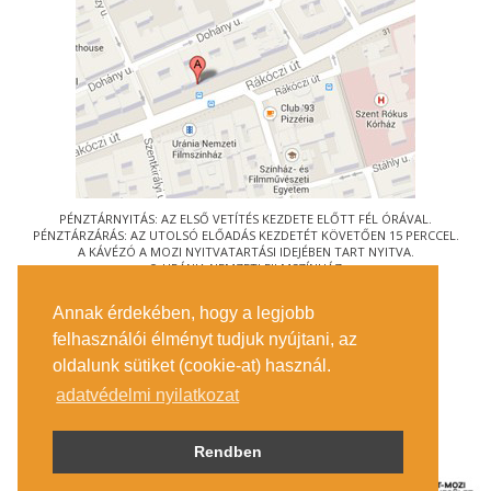
PÉNZTÁRNYITÁS: AZ ELSŐ VETÍTÉS KEZDETE ELŐTT FÉL ÓRÁVAL.
PÉNZTÁRZÁRÁS: AZ UTOLSÓ ELŐADÁS KEZDETÉT KÖVETŐEN 15 PERCCEL.
A KÁVÉZÓ A MOZI NYITVATARTÁSI IDEJÉBEN TART NYITVA.
© URÁNIA NEMZETI FILMSZÍNHÁZ
AZ
ART-MOZI EGYESÜLET
TAGMOZIJA
Annak érdekében, hogy a legjobb
1088 BUDAPEST, RÁKÓCZI ÚT 21.
felhasználói élményt tudjuk nyújtani, az
MEGKÖZELÍTÉS
oldalunk sütiket (cookie-at) használ.
JEGYINFORMÁCIÓ
ÍRJON NEKÜNK!
adatvédelmi nyilatkozat
KÖZÉRDEKŰ ADATOK
SAJTÓ
ADATVÉDELMI TÁJÉKOZTATÓ
Rendben