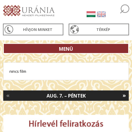
HÍVJON MINKET
TÉRKÉP
MENÜ
nincs film
«
»
AUG. 7. – PÉNTEK