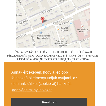
PÉNZTÁRNYITÁS: AZ ELSŐ VETÍTÉS KEZDETE ELŐTT FÉL ÓRÁVAL.
PÉNZTÁRZÁRÁS: AZ UTOLSÓ ELŐADÁS KEZDETÉT KÖVETŐEN 15 PERCCEL.
A KÁVÉZÓ A MOZI NYITVATARTÁSI IDEJÉBEN TART NYITVA.
© URÁNIA NEMZETI FILMSZÍNHÁZ
AZ
ART-MOZI EGYESÜLET
TAGMOZIJA
Annak érdekében, hogy a legjobb
1088 BUDAPEST, RÁKÓCZI ÚT 21.
felhasználói élményt tudjuk nyújtani, az
MEGKÖZELÍTÉS
oldalunk sütiket (cookie-at) használ.
JEGYINFORMÁCIÓ
ÍRJON NEKÜNK!
adatvédelmi nyilatkozat
KÖZÉRDEKŰ ADATOK
SAJTÓ
ADATVÉDELMI TÁJÉKOZTATÓ
Rendben