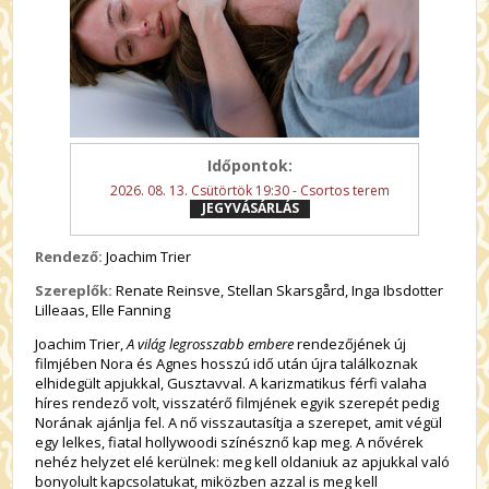
Időpontok:
2026. 08. 13. Csütörtök 19:30 - Csortos terem
JEGYVÁSÁRLÁS
Rendező:
Joachim Trier
Szereplők:
Renate Reinsve, Stellan Skarsgård, Inga Ibsdotter
Lilleaas, Elle Fanning
Joachim Trier,
A világ legrosszabb embere
rendezőjének új
filmjében Nora és Agnes hosszú idő után újra találkoznak
elhidegült apjukkal, Gusztavval. A karizmatikus férfi valaha
híres rendező volt, visszatérő filmjének egyik szerepét pedig
Norának ajánlja fel. A nő visszautasítja a szerepet, amit végül
egy lelkes, fiatal hollywoodi színésznő kap meg. A nővérek
nehéz helyzet elé kerülnek: meg kell oldaniuk az apjukkal való
bonyolult kapcsolatukat, miközben azzal is meg kell