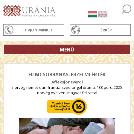
HÍVJON MINKET
TÉRKÉP
MENÜ
FILMCSOBBANÁS: ÉRZELMI ÉRTÉK
Affeksjonsverdi
norvég-német-dán-francia-svéd-angol dráma, 133 perc, 2025
norvég nyelven, magyar felirattal