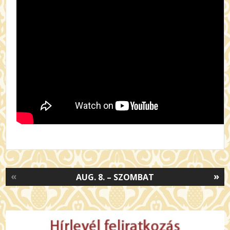
«
»
AUG. 8. – SZOMBAT