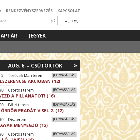
Ó
RENDEZVÉNYSZERVEZÉS
KAPCSOLAT
HU
/
EN
NAPTÁR
JEGYEK
»
AUG. 6. – CSÜTÖRTÖK
15 Törőcsik Mari terem
JEGYVÁSÁRLÁS
LSZERENCSE AKCIÓBAN (12)
:30 Csortos terem
JEGYVÁSÁRLÁS
VEZD A PILLANATOT! (16)
00 Fábri terem
JEGYVÁSÁRLÁS
 ÖRDÖG PRADÁT VISEL 2. (12)
:30 Díszterem
JEGYVÁSÁRLÁS
GYAR MENYEGZŐ (12)
:30 Csortos terem
JEGYVÁSÁRLÁS
LLÓ, HAIFA! (16)