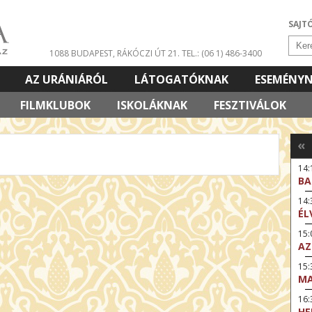
SAJT
1088 BUDAPEST, RÁKÓCZI ÚT 21.
TEL.: (06 1) 486-3400
AZ URÁNIÁRÓL
LÁTOGATÓKNAK
ESEMÉNY
FILMKLUBOK
ISKOLÁKNAK
FESZTIVÁLOK
«
14:
BA
14
ÉL
15:
AZ
15
MA
16
HE