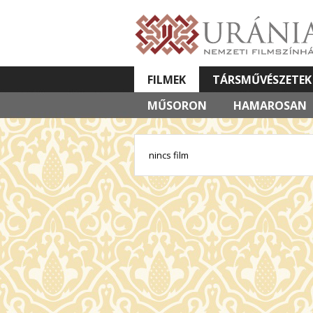
FILMEK
TÁRSMŰVÉSZETEK
MŰSORON
VETÍTETT KÉPES ELŐADÁSOK
HAMAROSAN
nincs film