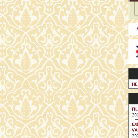
HE
FI
202
EX
VA
202