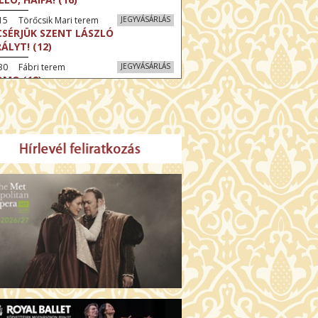
15 Törőcsik Mari terem
JEGYVÁSÁRLÁS
CSÉRJÜK SZENT LÁSZLÓ
RÁLYT! (12)
30 Fábri terem
JEGYVÁSÁRLÁS
MO (12)
:30 Díszterem
JEGYVÁSÁRLÁS
CRÉ COEUR - A SZENT SZÍV
ODÁLATOS HATALMA (12)
:30 Csortos terem
JEGYVÁSÁRLÁS
ÜSSZEIA (16)
:30 Díszterem
JEGYVÁSÁRLÁS
LMCSOBBANÁS: NYOLC HEGY (16)
30 Fábri terem
JEGYVÁSÁRLÁS
ZONGORAHANGOLÓ (16)
45 Törőcsik Mari terem
JEGYVÁSÁRLÁS
KET NEM BESZÉLEK (16)