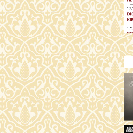
17:
DI
KI
17:
MO
17
SA
CS
18
OD
19
FI
19:
A 
19:
MI