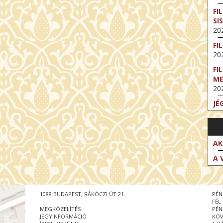
FI
SI
202
FI
202
FI
M
202
JÉ
202
FI
202
AK
FI
A 
202
EX
VA
1088 BUDAPEST, RÁKÓCZI ÚT 21.
PÉN
202
FÉL
MEGKÖZELÍTÉS
PÉN
NT
JEGYINFORMÁCIÓ
KÖV
ST