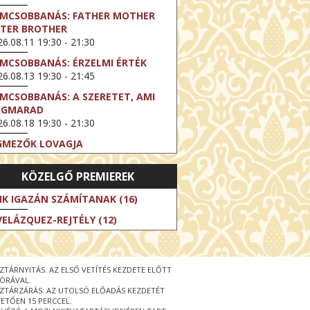
LMCSOBBANÁS: FATHER MOTHER
STER BROTHER
6.08.11 19:30 - 21:30
LMCSOBBANÁS: ÉRZELMI ÉRTÉK
6.08.13 19:30 - 21:45
LMCSOBBANÁS: A SZERETET, AMI
EGMARAD
6.08.18 19:30 - 21:30
GMEZŐK LOVAGJA
6.08.23 16:00 - 18:30
KÖZELGŐ PREMIEREK
LMCSOBBANÁS: TÖKÉLETES NAPOK
6.08.25 19:30 - 21:45
IK IGAZÁN SZÁMÍTANAK (16)
LMCSOBBANÁS: IFJÚSÁG
VELÁZQUEZ-REJTÉLY (12)
6.08.27 19:30 - 21:30
HIBITION ON SCREEN: VINCENT
N GOGH - ÚJ LÁTÁSMÓD
ZTÁRNYITÁS: AZ ELSŐ VETÍTÉS KEZDETE ELŐTT
6.08.30 11:00 - 12:30
 ÓRÁVAL.
ZTÁRZÁRÁS: AZ UTOLSÓ ELŐADÁS KEZDETÉT
 LIVE / DAVID IRELAND: THE FIFTH
ETŐEN 15 PERCCEL.
EP