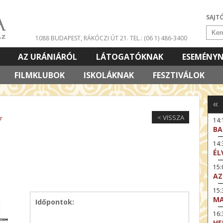
SAJT
1088 BUDAPEST, RÁKÓCZI ÚT 21.
TEL.: (06 1) 486-3400
AZ URÁNIÁRÓL
LÁTOGATÓKNAK
ESEMÉNY
FILMKLUBOK
ISKOLÁKNAK
FESZTIVÁLOK
«
< VISSZA
r
14:
BA
14
ÉL
15:
AZ
15
MA
Időpontok:
16
HE