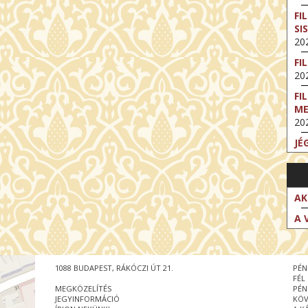
FI
SI
202
FI
202
FI
M
202
JÉ
202
FI
202
AK
FI
A 
202
EX
VA
1088 BUDAPEST, RÁKÓCZI ÚT 21.
PÉN
202
FÉL
MEGKÖZELÍTÉS
PÉN
NT
JEGYINFORMÁCIÓ
KÖV
ST