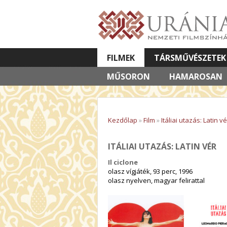
FILMEK
TÁRSMŰVÉSZETEK
MŰSORON
VETÍTETT KÉPES ELŐADÁSOK
HAMAROSAN
Kezdőlap
»
Film
»
Itáliai utazás: Latin vé
ITÁLIAI UTAZÁS: LATIN VÉR
Il ciclone
olasz vígjáték, 93 perc, 1996
olasz nyelven, magyar felirattal