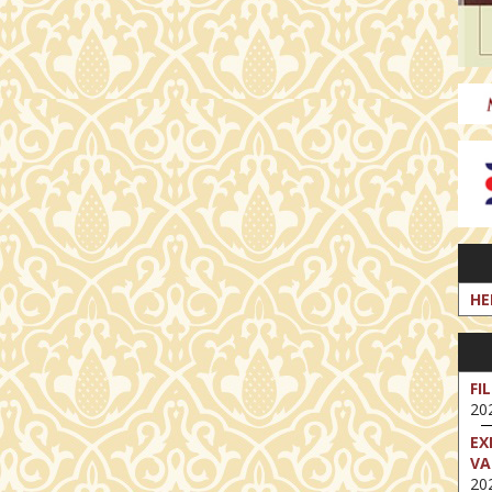
HE
FI
202
EX
VA
202