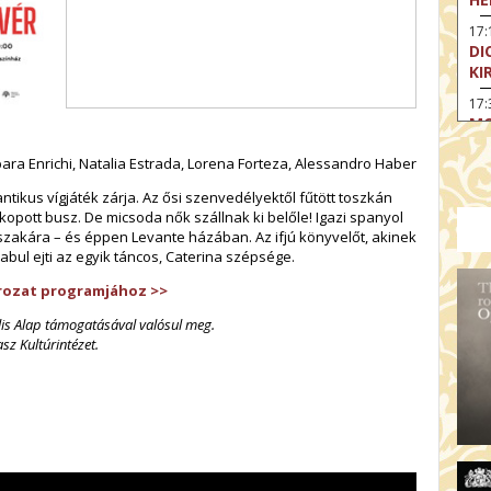
17:
DI
KI
17:
MO
17
ara Enrichi, Natalia Estrada, Lorena Forteza, Alessandro Haber
SA
CS
ikus vígjáték zárja. Az ősi szenvedélyektől fűtött toszkán
kopott busz. De micsoda nők szállnak ki belőle! Igazi spanyol
18
szakára – és éppen Levante házában. Az ifjú könyvelőt, akinek
OD
abul ejti az egyik táncos, Caterina szépsége.
19
sorozat programjához
>>
FI
ális Alap támogatásával valósul meg.
19:
z Kultúrintézet.
A 
19:
MI