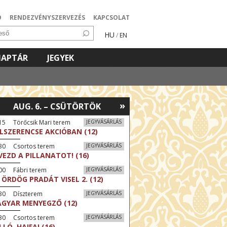
Ó
RENDEZVÉNYSZERVEZÉS
KAPCSOLAT
HU
/
EN
NAPTÁR
JEGYEK
»
AUG. 6. – CSÜTÖRTÖK
15 Törőcsik Mari terem
JEGYVÁSÁRLÁS
LSZERENCSE AKCIÓBAN (12)
:30 Csortos terem
JEGYVÁSÁRLÁS
VEZD A PILLANATOT! (16)
00 Fábri terem
JEGYVÁSÁRLÁS
 ÖRDÖG PRADÁT VISEL 2. (12)
:30 Díszterem
JEGYVÁSÁRLÁS
GYAR MENYEGZŐ (12)
:30 Csortos terem
JEGYVÁSÁRLÁS
LLÓ, HAIFA! (16)