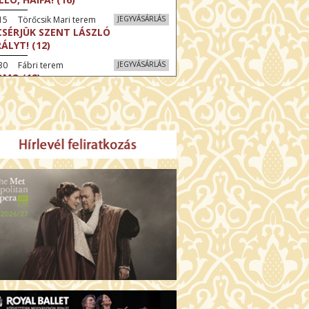
15 Törőcsik Mari terem
JEGYVÁSÁRLÁS
CSÉRJÜK SZENT LÁSZLÓ
RÁLYT! (12)
30 Fábri terem
JEGYVÁSÁRLÁS
MO (12)
:30 Díszterem
JEGYVÁSÁRLÁS
CRÉ COEUR - A SZENT SZÍV
ODÁLATOS HATALMA (12)
:30 Csortos terem
JEGYVÁSÁRLÁS
ÜSSZEIA (16)
:30 Díszterem
JEGYVÁSÁRLÁS
LMCSOBBANÁS: NYOLC HEGY (16)
30 Fábri terem
JEGYVÁSÁRLÁS
ZONGORAHANGOLÓ (16)
45 Törőcsik Mari terem
JEGYVÁSÁRLÁS
KET NEM BESZÉLEK (16)