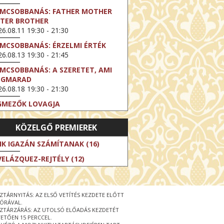
LMCSOBBANÁS: FATHER MOTHER
STER BROTHER
6.08.11 19:30 - 21:30
LMCSOBBANÁS: ÉRZELMI ÉRTÉK
6.08.13 19:30 - 21:45
LMCSOBBANÁS: A SZERETET, AMI
EGMARAD
6.08.18 19:30 - 21:30
GMEZŐK LOVAGJA
6.08.23 16:00 - 18:30
KÖZELGŐ PREMIEREK
LMCSOBBANÁS: TÖKÉLETES NAPOK
6.08.25 19:30 - 21:45
IK IGAZÁN SZÁMÍTANAK (16)
LMCSOBBANÁS: IFJÚSÁG
VELÁZQUEZ-REJTÉLY (12)
6.08.27 19:30 - 21:30
HIBITION ON SCREEN: VINCENT
N GOGH - ÚJ LÁTÁSMÓD
ZTÁRNYITÁS: AZ ELSŐ VETÍTÉS KEZDETE ELŐTT
6.08.30 11:00 - 12:30
 ÓRÁVAL.
ZTÁRZÁRÁS: AZ UTOLSÓ ELŐADÁS KEZDETÉT
 LIVE / DAVID IRELAND: THE FIFTH
ETŐEN 15 PERCCEL.
EP