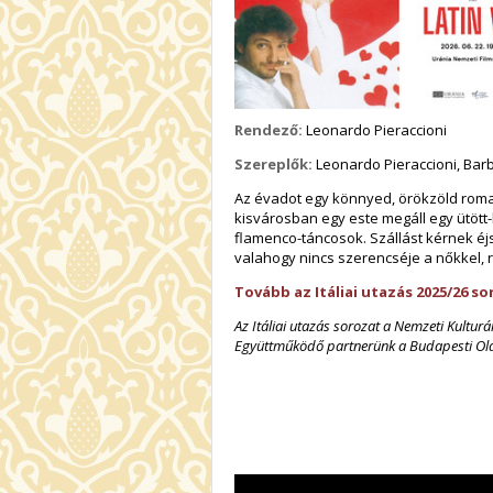
Rendező:
Leonardo Pieraccioni
Szereplők:
Leonardo Pieraccioni, Barb
Az évadot egy könnyed, örökzöld romant
kisvárosban egy este megáll egy ütött-
flamenco-táncosok. Szállást kérnek éj
valahogy nincs szerencséje a nőkkel, r
Tovább az Itáliai utazás 2025/26 
Az Itáliai utazás sorozat a Nemzeti Kultur
Együttműködő partnerünk a Budapesti Olas