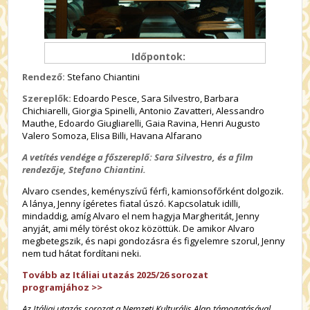
Időpontok:
Rendező:
Stefano Chiantini
Szereplők:
E
doardo
Pesce
, Sara
Silvestro
, Barbara
Chichiarelli
,
Giorgia
Spinelli
, Antonio
Zavatteri
, Alessandro
Mauthe
,
Edoardo
Giugliarelli
, Gaia
Ravina
, Henri
Augusto
Valero
Somoza,
Elisa
Billi
,
Havana
Alfarano
A vetítés vendége a főszereplő: Sara Silvestro, és a film
rendezője, Stefano Chiantini.
Alvaro csendes, keményszívű férfi, kamionsofőrként dolgozik.
A lánya, Jenny ígéretes fiatal úszó. Kapcsolatuk idilli,
mindaddig, amíg Alvaro el nem hagyja Margheritát, Jenny
anyját, ami mély törést okoz közöttük. De amikor Alvaro
megbetegszik, és napi gondozásra és figyelemre szorul, Jenny
nem tud hátat fordítani neki.
Tovább az Itáliai utazás 2025/26 sorozat
programjához
>>
Az Itáliai utazás sorozat a Nemzeti Kulturális Alap támogatásával