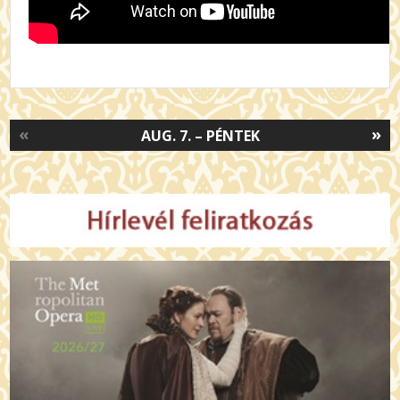
«
»
AUG. 7. – PÉNTEK