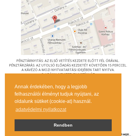
PÉNZTÁRNYITÁS: AZ ELSŐ VETÍTÉS KEZDETE ELŐTT FÉL ÓRÁVAL.
PÉNZTÁRZÁRÁS: AZ UTOLSÓ ELŐADÁS KEZDETÉT KÖVETŐEN 15 PERCCEL.
A KÁVÉZÓ A MOZI NYITVATARTÁSI IDEJÉBEN TART NYITVA.
© URÁNIA NEMZETI FILMSZÍNHÁZ
AZ
ART-MOZI EGYESÜLET
TAGMOZIJA
Annak érdekében, hogy a legjobb
1088 BUDAPEST, RÁKÓCZI ÚT 21.
felhasználói élményt tudjuk nyújtani, az
MEGKÖZELÍTÉS
oldalunk sütiket (cookie-at) használ.
JEGYINFORMÁCIÓ
ÍRJON NEKÜNK!
adatvédelmi nyilatkozat
KÖZÉRDEKŰ ADATOK
SAJTÓ
ADATVÉDELMI TÁJÉKOZTATÓ
Rendben