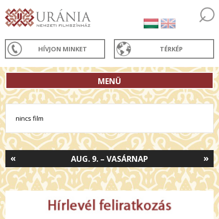
HÍVJON MINKET
TÉRKÉP
MENÜ
nincs film
«
»
AUG. 9. – VASÁRNAP