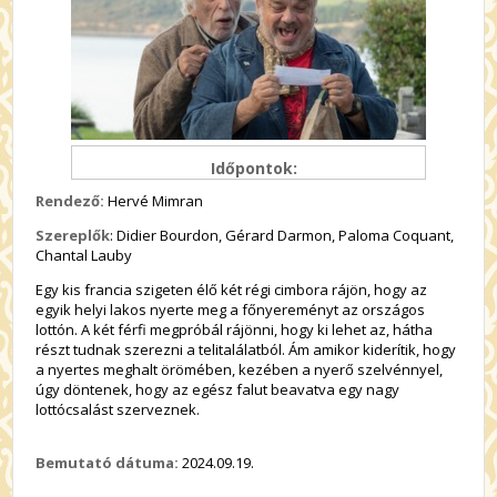
Időpontok:
Rendező:
Hervé Mimran
Szereplők
: Didier Bourdon, Gérard Darmon, Paloma Coquant,
Chantal Lauby
Egy kis francia szigeten élő két régi cimbora rájön, hogy az
egyik helyi lakos nyerte meg a főnyereményt az országos
lottón. A két férfi megpróbál rájönni, hogy ki lehet az, hátha
részt tudnak szerezni a telitalálatból. Ám amikor kiderítik, hogy
a nyertes meghalt örömében, kezében a nyerő szelvénnyel,
úgy döntenek, hogy az egész falut beavatva egy nagy
lottócsalást szerveznek.
Bemutató dátuma:
2024.09.19.