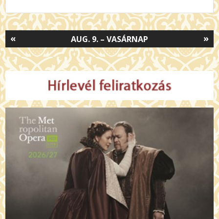
«
»
AUG. 9. – VASÁRNAP