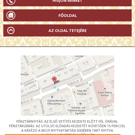
HÍVJON MINKET
FŐOLDAL
AZ OLDAL TETEJÉRE
PÉNZTÁRNYITÁS: AZ ELSŐ VETÍTÉS KEZDETE ELŐTT FÉL ÓRÁVAL.
PÉNZTÁRZÁRÁS: AZ UTOLSÓ ELŐADÁS KEZDETÉT KÖVETŐEN 15 PERCCEL.
A KÁVÉZÓ A MOZI NYITVATARTÁSI IDEJÉBEN TART NYITVA.
© URÁNIA NEMZETI FILMSZÍNHÁZ