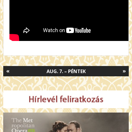
«
»
AUG. 7. – PÉNTEK