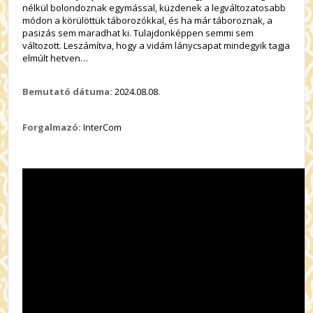
nélkül bolondoznak egymással, küzdenek a legváltozatosabb
módon a körülöttük táborozókkal, és ha már táboroznak, a
pasizás sem maradhat ki. Tulajdonképpen semmi sem
változott. Leszámítva, hogy a vidám lánycsapat mindegyik tagja
elmúlt hetven…
Bemutató dátuma:
2024.08.08.
Forgalmazó:
InterCom