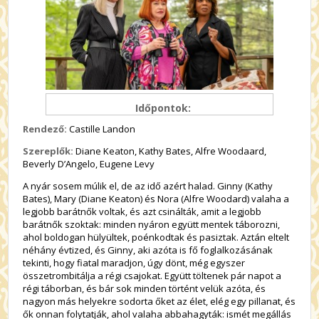
Időpontok:
Rendező:
Castille Landon
Szereplők:
Diane Keaton, Kathy Bates, Alfre Woodaard,
Beverly D’Angelo, Eugene Levy
A nyár sosem múlik el, de az idő azért halad. Ginny (Kathy
Bates), Mary (Diane Keaton) és Nora (Alfre Woodard) valaha a
legjobb barátnők voltak, és azt csinálták, amit a legjobb
barátnők szoktak: minden nyáron együtt mentek táborozni,
ahol boldogan hülyültek, poénkodtak és pasiztak. Aztán eltelt
néhány évtized, és Ginny, aki azóta is fő foglalkozásának
tekinti, hogy fiatal maradjon, úgy dönt, még egyszer
összetrombitálja a régi csajokat. Együtt töltenek pár napot a
régi táborban, és bár sok minden történt velük azóta, és
nagyon más helyekre sodorta őket az élet, elég egy pillanat, és
ők onnan folytatják, ahol valaha abbahagyták: ismét megállás