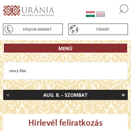
HÍVJON MINKET
TÉRKÉP
MENÜ
nincs film
«
»
AUG. 8. – SZOMBAT