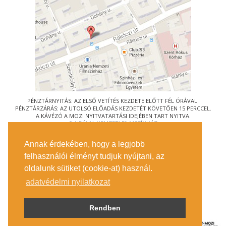
PÉNZTÁRNYITÁS: AZ ELSŐ VETÍTÉS KEZDETE ELŐTT FÉL ÓRÁVAL.
PÉNZTÁRZÁRÁS: AZ UTOLSÓ ELŐADÁS KEZDETÉT KÖVETŐEN 15 PERCCEL.
A KÁVÉZÓ A MOZI NYITVATARTÁSI IDEJÉBEN TART NYITVA.
© URÁNIA NEMZETI FILMSZÍNHÁZ
AZ
ART-MOZI EGYESÜLET
TAGMOZIJA
Annak érdekében, hogy a legjobb
1088 BUDAPEST, RÁKÓCZI ÚT 21.
felhasználói élményt tudjuk nyújtani, az
MEGKÖZELÍTÉS
oldalunk sütiket (cookie-at) használ.
JEGYINFORMÁCIÓ
ÍRJON NEKÜNK!
adatvédelmi nyilatkozat
KÖZÉRDEKŰ ADATOK
SAJTÓ
ADATVÉDELMI TÁJÉKOZTATÓ
Rendben