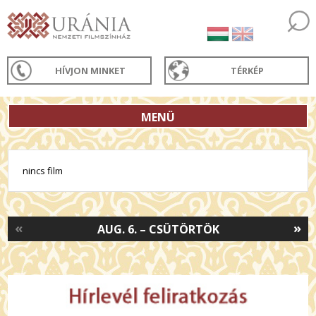
HÍVJON MINKET
TÉRKÉP
MENÜ
nincs film
«
»
AUG. 6. – CSÜTÖRTÖK