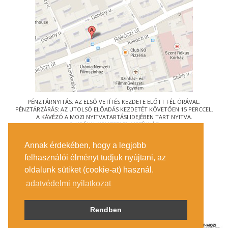
PÉNZTÁRNYITÁS: AZ ELSŐ VETÍTÉS KEZDETE ELŐTT FÉL ÓRÁVAL.
PÉNZTÁRZÁRÁS: AZ UTOLSÓ ELŐADÁS KEZDETÉT KÖVETŐEN 15 PERCCEL.
A KÁVÉZÓ A MOZI NYITVATARTÁSI IDEJÉBEN TART NYITVA.
© URÁNIA NEMZETI FILMSZÍNHÁZ
AZ
ART-MOZI EGYESÜLET
TAGMOZIJA
Annak érdekében, hogy a legjobb
1088 BUDAPEST, RÁKÓCZI ÚT 21.
felhasználói élményt tudjuk nyújtani, az
MEGKÖZELÍTÉS
oldalunk sütiket (cookie-at) használ.
JEGYINFORMÁCIÓ
ÍRJON NEKÜNK!
adatvédelmi nyilatkozat
KÖZÉRDEKŰ ADATOK
SAJTÓ
ADATVÉDELMI TÁJÉKOZTATÓ
Rendben