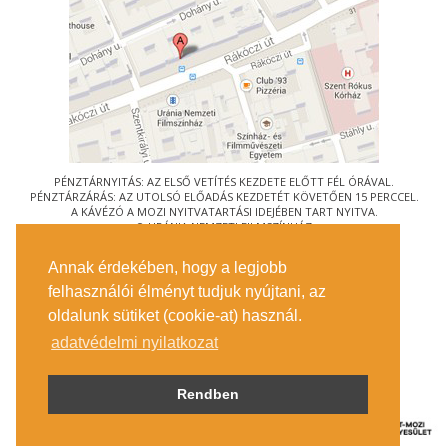
PÉNZTÁRNYITÁS: AZ ELSŐ VETÍTÉS KEZDETE ELŐTT FÉL ÓRÁVAL.
PÉNZTÁRZÁRÁS: AZ UTOLSÓ ELŐADÁS KEZDETÉT KÖVETŐEN 15 PERCCEL.
A KÁVÉZÓ A MOZI NYITVATARTÁSI IDEJÉBEN TART NYITVA.
© URÁNIA NEMZETI FILMSZÍNHÁZ
AZ
ART-MOZI EGYESÜLET
TAGMOZIJA
Annak érdekében, hogy a legjobb
1088 BUDAPEST, RÁKÓCZI ÚT 21.
felhasználói élményt tudjuk nyújtani, az
MEGKÖZELÍTÉS
oldalunk sütiket (cookie-at) használ.
JEGYINFORMÁCIÓ
ÍRJON NEKÜNK!
adatvédelmi nyilatkozat
KÖZÉRDEKŰ ADATOK
SAJTÓ
ADATVÉDELMI TÁJÉKOZTATÓ
Rendben