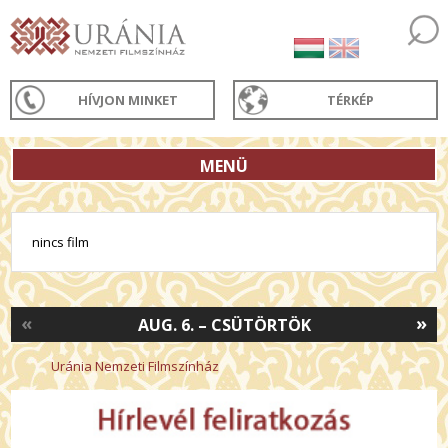
HÍVJON MINKET
TÉRKÉP
MENÜ
nincs film
«
»
AUG. 6. – CSÜTÖRTÖK
Uránia Nemzeti Filmszínház