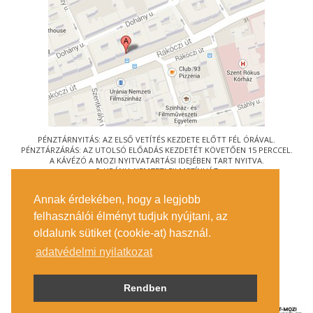
PÉNZTÁRNYITÁS: AZ ELSŐ VETÍTÉS KEZDETE ELŐTT FÉL ÓRÁVAL.
PÉNZTÁRZÁRÁS: AZ UTOLSÓ ELŐADÁS KEZDETÉT KÖVETŐEN 15 PERCCEL.
A KÁVÉZÓ A MOZI NYITVATARTÁSI IDEJÉBEN TART NYITVA.
© URÁNIA NEMZETI FILMSZÍNHÁZ
AZ
ART-MOZI EGYESÜLET
TAGMOZIJA
Annak érdekében, hogy a legjobb
1088 BUDAPEST, RÁKÓCZI ÚT 21.
felhasználói élményt tudjuk nyújtani, az
MEGKÖZELÍTÉS
oldalunk sütiket (cookie-at) használ.
JEGYINFORMÁCIÓ
ÍRJON NEKÜNK!
adatvédelmi nyilatkozat
KÖZÉRDEKŰ ADATOK
SAJTÓ
ADATVÉDELMI TÁJÉKOZTATÓ
Rendben