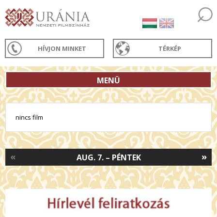
HÍVJON MINKET
TÉRKÉP
MENÜ
nincs film
«
»
AUG. 7. – PÉNTEK