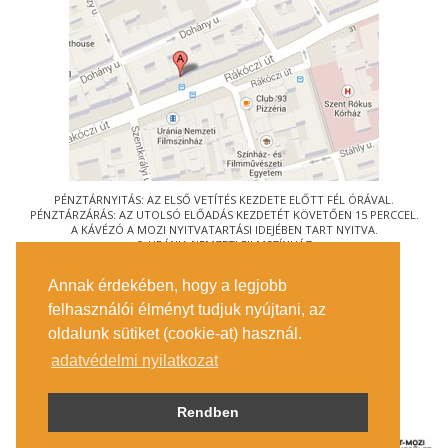
PÉNZTÁRNYITÁS: AZ ELSŐ VETÍTÉS KEZDETE ELŐTT FÉL ÓRÁVAL.
PÉNZTÁRZÁRÁS: AZ UTOLSÓ ELŐADÁS KEZDETÉT KÖVETŐEN 15 PERCCEL.
A KÁVÉZÓ A MOZI NYITVATARTÁSI IDEJÉBEN TART NYITVA.
© URÁNIA NEMZETI FILMSZÍNHÁZ
AZ
ART-MOZI EGYESÜLET
TAGMOZIJA
Annak érdekében, hogy a legjobb
1088 BUDAPEST, RÁKÓCZI ÚT 21.
felhasználói élményt tudjuk nyújtani, az
MEGKÖZELÍTÉS
oldalunk sütiket (cookie-at) használ.
JEGYINFORMÁCIÓ
ÍRJON NEKÜNK!
adatvédelmi nyilatkozat
KÖZÉRDEKŰ ADATOK
SAJTÓ
ADATVÉDELMI TÁJÉKOZTATÓ
Rendben