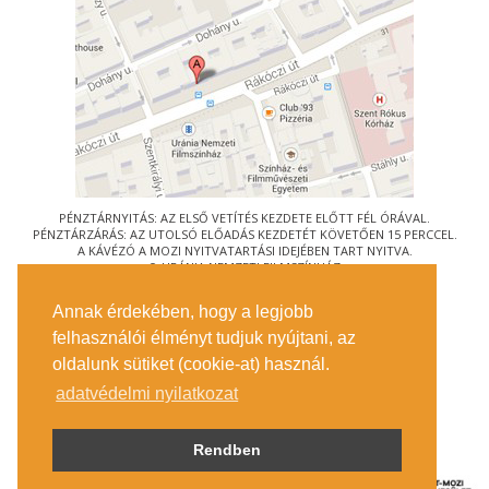
PÉNZTÁRNYITÁS: AZ ELSŐ VETÍTÉS KEZDETE ELŐTT FÉL ÓRÁVAL.
PÉNZTÁRZÁRÁS: AZ UTOLSÓ ELŐADÁS KEZDETÉT KÖVETŐEN 15 PERCCEL.
A KÁVÉZÓ A MOZI NYITVATARTÁSI IDEJÉBEN TART NYITVA.
© URÁNIA NEMZETI FILMSZÍNHÁZ
AZ
ART-MOZI EGYESÜLET
TAGMOZIJA
Annak érdekében, hogy a legjobb
1088 BUDAPEST, RÁKÓCZI ÚT 21.
felhasználói élményt tudjuk nyújtani, az
MEGKÖZELÍTÉS
oldalunk sütiket (cookie-at) használ.
JEGYINFORMÁCIÓ
ÍRJON NEKÜNK!
adatvédelmi nyilatkozat
KÖZÉRDEKŰ ADATOK
SAJTÓ
ADATVÉDELMI TÁJÉKOZTATÓ
Rendben