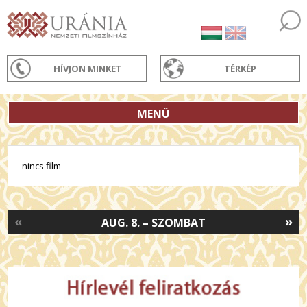
HÍVJON MINKET
TÉRKÉP
MENÜ
nincs film
«
»
AUG. 8. – SZOMBAT