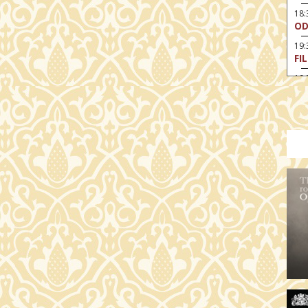
18
OD
19
FI
19:
A 
19:
MI