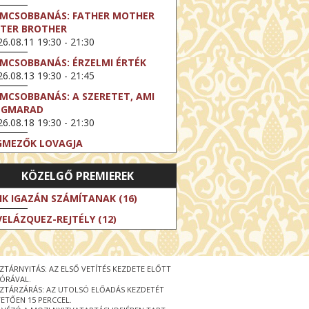
LMCSOBBANÁS: FATHER MOTHER
STER BROTHER
6.08.11 19:30 - 21:30
LMCSOBBANÁS: ÉRZELMI ÉRTÉK
6.08.13 19:30 - 21:45
LMCSOBBANÁS: A SZERETET, AMI
EGMARAD
6.08.18 19:30 - 21:30
GMEZŐK LOVAGJA
6.08.23 16:00 - 18:30
KÖZELGŐ PREMIEREK
LMCSOBBANÁS: TÖKÉLETES NAPOK
6.08.25 19:30 - 21:45
IK IGAZÁN SZÁMÍTANAK (16)
LMCSOBBANÁS: IFJÚSÁG
VELÁZQUEZ-REJTÉLY (12)
6.08.27 19:30 - 21:30
HIBITION ON SCREEN: VINCENT
N GOGH - ÚJ LÁTÁSMÓD
ZTÁRNYITÁS: AZ ELSŐ VETÍTÉS KEZDETE ELŐTT
6.08.30 11:00 - 12:30
 ÓRÁVAL.
ZTÁRZÁRÁS: AZ UTOLSÓ ELŐADÁS KEZDETÉT
 LIVE / DAVID IRELAND: THE FIFTH
ETŐEN 15 PERCCEL.
EP