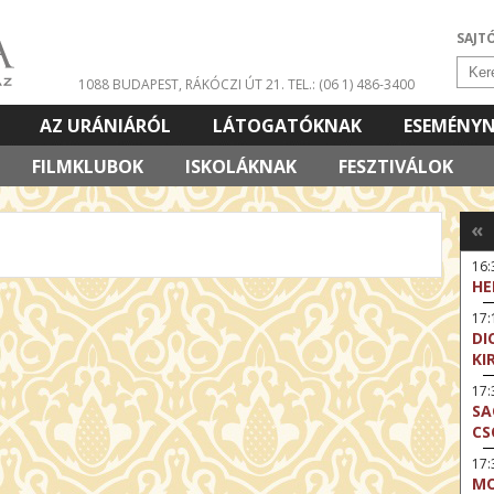
SAJT
1088 BUDAPEST, RÁKÓCZI ÚT 21.
TEL.: (06 1) 486-3400
AZ URÁNIÁRÓL
LÁTOGATÓKNAK
ESEMÉNY
FILMKLUBOK
ISKOLÁKNAK
FESZTIVÁLOK
«
16
HE
17:
DI
KI
17
SA
CS
17:
MO