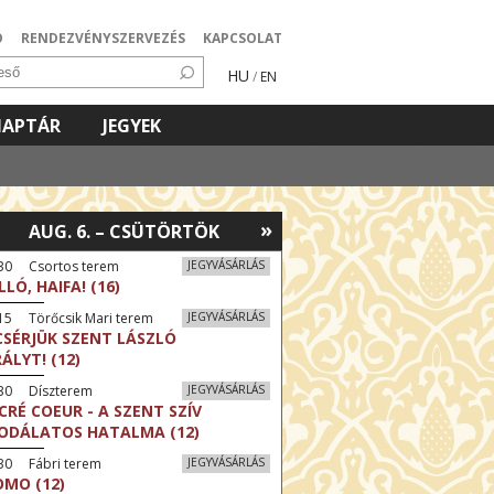
Ó
RENDEZVÉNYSZERVEZÉS
KAPCSOLAT
HU
/
EN
NAPTÁR
JEGYEK
»
AUG. 6. – CSÜTÖRTÖK
:30 Csortos terem
JEGYVÁSÁRLÁS
LLÓ, HAIFA! (16)
15 Törőcsik Mari terem
JEGYVÁSÁRLÁS
CSÉRJÜK SZENT LÁSZLÓ
RÁLYT! (12)
:30 Díszterem
JEGYVÁSÁRLÁS
CRÉ COEUR - A SZENT SZÍV
ODÁLATOS HATALMA (12)
30 Fábri terem
JEGYVÁSÁRLÁS
MO (12)