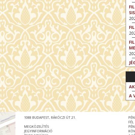
FI
SI
202
FI
202
FI
M
202
JÉ
202
FI
202
AK
FI
A 
202
EX
VA
1088 BUDAPEST, RÁKÓCZI ÚT 21.
PÉN
202
FÉL
MEGKÖZELÍTÉS
PÉN
NT
JEGYINFORMÁCIÓ
KÖV
ST