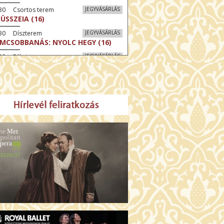
:30 Csortos terem
JEGYVÁSÁRLÁS
ÜSSZEIA (16)
:30 Díszterem
JEGYVÁSÁRLÁS
LMCSOBBANÁS: NYOLC HEGY (16)
30 Fábri terem
JEGYVÁSÁRLÁS
ZONGORAHANGOLÓ (16)
45 Törőcsik Mari terem
JEGYVÁSÁRLÁS
KET NEM BESZÉLEK (16)