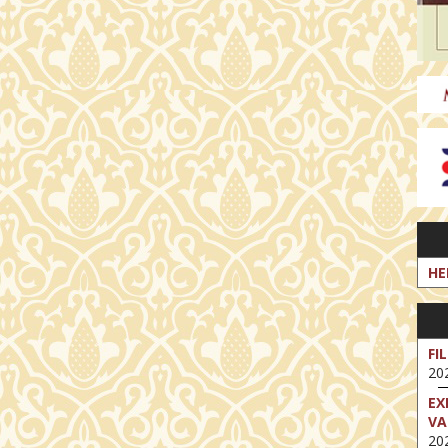
HE
FI
202
EX
VA
202