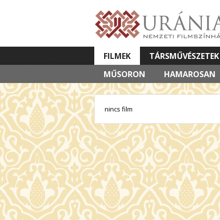
FILMEK
TÁRSMŰVÉSZETEK
MŰSORON
VETÍTETT KÉPES ELŐADÁSOK
HAMAROSAN
nincs film