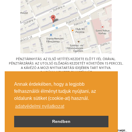
PÉNZTÁRNYITÁS: AZ ELSŐ VETÍTÉS KEZDETE ELŐTT FÉL ÓRÁVAL.
PÉNZTÁRZÁRÁS: AZ UTOLSÓ ELŐADÁS KEZDETÉT KÖVETŐEN 15 PERCCEL.
A KÁVÉZÓ A MOZI NYITVATARTÁSI IDEJÉBEN TART NYITVA.
© URÁNIA NEMZETI FILMSZÍNHÁZ
AZ
ART-MOZI EGYESÜLET
TAGMOZIJA
Annak érdekében, hogy a legjobb
1088 BUDAPEST, RÁKÓCZI ÚT 21.
felhasználói élményt tudjuk nyújtani, az
MEGKÖZELÍTÉS
oldalunk sütiket (cookie-at) használ.
JEGYINFORMÁCIÓ
ÍRJON NEKÜNK!
adatvédelmi nyilatkozat
KÖZÉRDEKŰ ADATOK
SAJTÓ
ADATVÉDELMI TÁJÉKOZTATÓ
Rendben