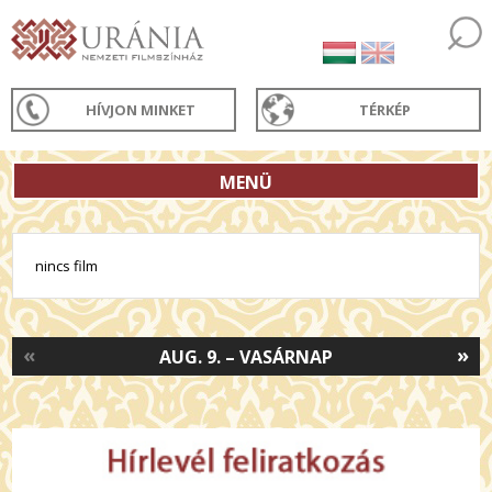
HÍVJON MINKET
TÉRKÉP
MENÜ
nincs film
«
»
AUG. 9. – VASÁRNAP