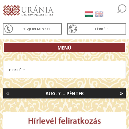
HÍVJON MINKET
TÉRKÉP
MENÜ
nincs film
«
»
AUG. 7. – PÉNTEK