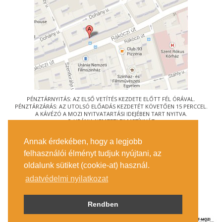
PÉNZTÁRNYITÁS: AZ ELSŐ VETÍTÉS KEZDETE ELŐTT FÉL ÓRÁVAL.
PÉNZTÁRZÁRÁS: AZ UTOLSÓ ELŐADÁS KEZDETÉT KÖVETŐEN 15 PERCCEL.
A KÁVÉZÓ A MOZI NYITVATARTÁSI IDEJÉBEN TART NYITVA.
© URÁNIA NEMZETI FILMSZÍNHÁZ
AZ
ART-MOZI EGYESÜLET
TAGMOZIJA
Annak érdekében, hogy a legjobb
1088 BUDAPEST, RÁKÓCZI ÚT 21.
felhasználói élményt tudjuk nyújtani, az
MEGKÖZELÍTÉS
oldalunk sütiket (cookie-at) használ.
JEGYINFORMÁCIÓ
ÍRJON NEKÜNK!
adatvédelmi nyilatkozat
KÖZÉRDEKŰ ADATOK
SAJTÓ
ADATVÉDELMI TÁJÉKOZTATÓ
Rendben