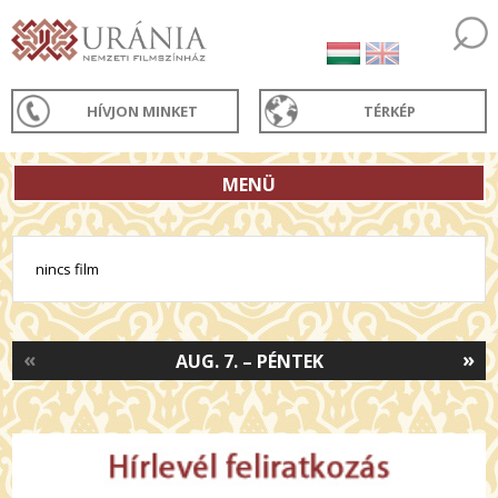
HÍVJON MINKET
TÉRKÉP
MENÜ
nincs film
«
»
AUG. 7. – PÉNTEK