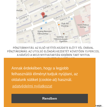
PÉNZTÁRNYITÁS: AZ ELSŐ VETÍTÉS KEZDETE ELŐTT FÉL ÓRÁVAL.
PÉNZTÁRZÁRÁS: AZ UTOLSÓ ELŐADÁS KEZDETÉT KÖVETŐEN 15 PERCCEL.
A KÁVÉZÓ A MOZI NYITVATARTÁSI IDEJÉBEN TART NYITVA.
© URÁNIA NEMZETI FILMSZÍNHÁZ
AZ
ART-MOZI EGYESÜLET
TAGMOZIJA
Annak érdekében, hogy a legjobb
1088 BUDAPEST, RÁKÓCZI ÚT 21.
felhasználói élményt tudjuk nyújtani, az
MEGKÖZELÍTÉS
oldalunk sütiket (cookie-at) használ.
JEGYINFORMÁCIÓ
ÍRJON NEKÜNK!
adatvédelmi nyilatkozat
KÖZÉRDEKŰ ADATOK
SAJTÓ
ADATVÉDELMI TÁJÉKOZTATÓ
Rendben