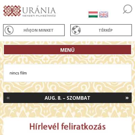
HÍVJON MINKET
TÉRKÉP
MENÜ
nincs film
«
»
AUG. 8. – SZOMBAT