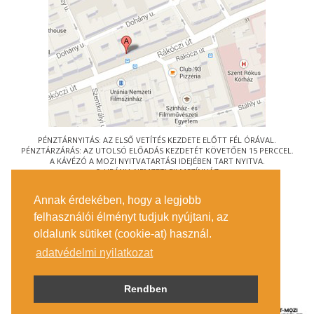
PÉNZTÁRNYITÁS: AZ ELSŐ VETÍTÉS KEZDETE ELŐTT FÉL ÓRÁVAL.
PÉNZTÁRZÁRÁS: AZ UTOLSÓ ELŐADÁS KEZDETÉT KÖVETŐEN 15 PERCCEL.
A KÁVÉZÓ A MOZI NYITVATARTÁSI IDEJÉBEN TART NYITVA.
© URÁNIA NEMZETI FILMSZÍNHÁZ
AZ
ART-MOZI EGYESÜLET
TAGMOZIJA
Annak érdekében, hogy a legjobb
1088 BUDAPEST, RÁKÓCZI ÚT 21.
felhasználói élményt tudjuk nyújtani, az
MEGKÖZELÍTÉS
oldalunk sütiket (cookie-at) használ.
JEGYINFORMÁCIÓ
ÍRJON NEKÜNK!
adatvédelmi nyilatkozat
KÖZÉRDEKŰ ADATOK
SAJTÓ
ADATVÉDELMI TÁJÉKOZTATÓ
Rendben