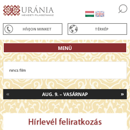
HÍVJON MINKET
TÉRKÉP
MENÜ
nincs film
«
»
AUG. 9. – VASÁRNAP