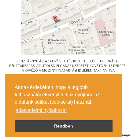
PÉNZTÁRNYITÁS: AZ ELSŐ VETÍTÉS KEZDETE ELŐTT FÉL ÓRÁVAL.
PÉNZTÁRZÁRÁS: AZ UTOLSÓ ELŐADÁS KEZDETÉT KÖVETŐEN 15 PERCCEL.
A KÁVÉZÓ A MOZI NYITVATARTÁSI IDEJÉBEN TART NYITVA.
© URÁNIA NEMZETI FILMSZÍNHÁZ
AZ
ART-MOZI EGYESÜLET
TAGMOZIJA
Annak érdekében, hogy a legjobb
1088 BUDAPEST, RÁKÓCZI ÚT 21.
felhasználói élményt tudjuk nyújtani, az
MEGKÖZELÍTÉS
oldalunk sütiket (cookie-at) használ.
JEGYINFORMÁCIÓ
ÍRJON NEKÜNK!
adatvédelmi nyilatkozat
KÖZÉRDEKŰ ADATOK
SAJTÓ
ADATVÉDELMI TÁJÉKOZTATÓ
Rendben